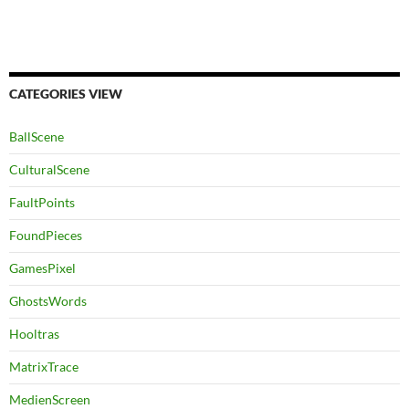
CATEGORIES VIEW
BallScene
CulturalScene
FaultPoints
FoundPieces
GamesPixel
GhostsWords
Hooltras
MatrixTrace
MedienScreen