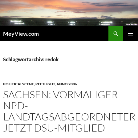
Zum
Inhalt
springen
Suchen
MeyView.com
PRIMÄR
MENÜ
Schlagwortarchiv: redok
POLITICALSCENE
,
REFTLIGHT
,
ANNO 2006
SACHSEN: VORMALIGER
NPD-
LANDTAGSABGEORDNETER
JETZT DSU-MITGLIED