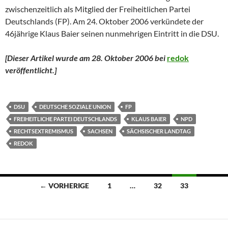
zwischenzeitlich als Mitglied der Freiheitlichen Partei
Deutschlands (FP). Am 24. Oktober 2006 verkündete der
46jährige Klaus Baier seinen nunmehrigen Eintritt in die DSU.
[Dieser Artikel wurde am 28. Oktober 2006 bei
redok
veröffentlicht.
]
DSU
DEUTSCHE SOZIALE UNION
FP
FREIHEITLICHE PARTEI DEUTSCHLANDS
KLAUS BAIER
NPD
RECHTSEXTREMISMUS
SACHSEN
SÄCHSISCHER LANDTAG
REDOK
Beitragsnavigation
← VORHERIGE
1
…
32
33