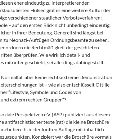
iesen eher eindeutig zu interpretierenden
klausulierten Hülsen gibt es eine weitere Kultur der
olge verschiedener staatlicher Verbotsverfahren:
e – auf den ersten Blick nicht unbedingt eindeutig,
icher in ihrer Bedeutung. Generell sind längst bei
en zu Neonazi-Aufzügen Ordnungsbeamte zu sehen,
ktenordnern die Rechtmäßigkeit der gesichteten
iften überprüfen. Wie wirklich detail- und
es mitunter geschieht, sei allerdings dahingestellt.
 Normalfall aber keine rechtsextreme Demonstration
leiterscheinungen ist – wie also entschlüsselt Ottilie
er “Lifestyle, Symbole und Codes von
 und extrem rechten Gruppen“?
soziale Perspektiven e.V. (ASP) publiziert aus diesem
he antifaschistischer texte (rat) die kleine Broschüre
ehr bereits in der fünften Auflage mit inhaltlich
zugspunkten. Konzipiert war die Broschüre vormals