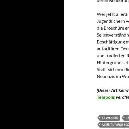
deren Bedeutung
Wer jetzt allerd
Jugendliche in v
die Broschüre e
Selbstverständni
Beschäftigung m
autoritären Den
und tradierten 
Hintergrund sei 
Stellt sich nur 
Neonazis im Wor
[Dieser Artikel 
Telepolis
veröffe
14 WORDS
16
AGENTUR FÜR SO