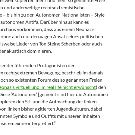
desweit kopierten mehr und mehr so genannte Freie
 und anderweitige rechtsextremistische
 bis hin zu den Autonomen Nationalisten – Style
 autonomen Antifa. Darüber hinaus kann es
 durchaus vorkommen, dass aus einem Neonazi-
 ohne auch nur den vagen Ansatz eines politischen
elsweise Lieder von Ton Steine Scherben oder auch
er akustisch dominieren.
iner der führenden Protagonisten der
n rechtsextremen Bewegung, beschrieb im damals
och so existenten Forum des so genannten Freien
onazis virtuell und im real life nicht erwünscht
) den
Diese ’Autonomen’ [gemeint sind hier die Autonomen
opieren den Stil und die Aufmachung der linken
on linken bisher agitierten Jugendkulturen, dabei
nnten Symbole und Outfits mit unseren Inhalten
nserem Sinne interpretiert.“