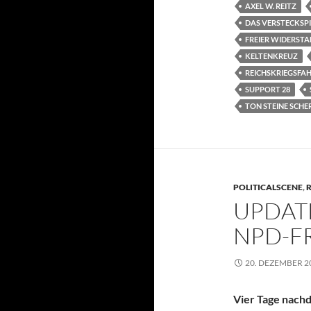
AXEL W. REITZ
DAS VERSTECKSPI
FREIER WIDERST
KELTENKREUZ
REICHSKRIEGSFA
SUPPORT 28
TON STEINE SCHE
POLITICALSCENE
,
R
UPDATE
NPD-F
20. DEZEMBER 2
Vier Tage nach