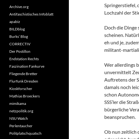
Springerstiefel,
Archive.org
Lochzahl der Sti
Antifaschistisches Infoblatt
apabiz
Doch die Dinge s
BILDblog
scheinen. Natürl
Burks’ Blog
eh und je, zudem
CORRECTIV
militant-martial
Der Postillon
Endstation Rechts
Wer allerdings 
Faszination Fankurve
unvermittelt Ze
Fliegende Bretter
Auftretens der 
Flurfunk Dresden
damals noch leic
Kioskforscher
schon Autonome
Mathias Broeckers
SSS’ler die Stra
mimikama
bürgerliche Ver
netzpolitik.org
beanspruchen.
NSU Watch
Perlentaucher
Ob nun zeitlich 
Politplatschquatsch