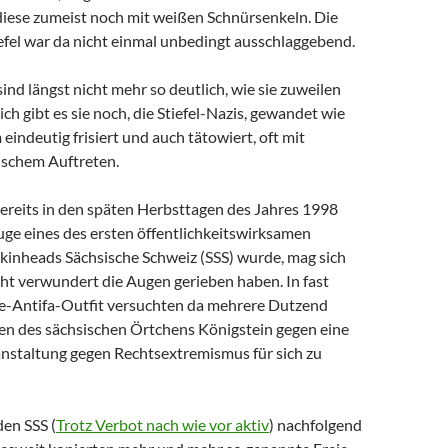
 diese zumeist noch mit weißen Schnürsenkeln. Die
efel war da nicht einmal unbedingt ausschlaggebend.
ind längst nicht mehr so deutlich, wie sie zuweilen
ich gibt es sie noch, die Stiefel-Nazis, gewandet wie
 eindeutig frisiert und auch tätowiert, oft mit
ischem Auftreten.
bereits in den späten Herbsttagen des Jahres 1998
uge eines des ersten öffentlichkeitswirksamen
Skinheads Sächsische Schweiz (SSS) wurde, mag sich
ht verwundert die Augen gerieben haben. In fast
-Antifa-Outfit versuchten da mehrere Dutzend
ßen des sächsischen Örtchens Königstein gegen eine
anstaltung gegen Rechtsextremismus für sich zu
den SSS (
Trotz Verbot nach wie vor aktiv
) nachfolgend