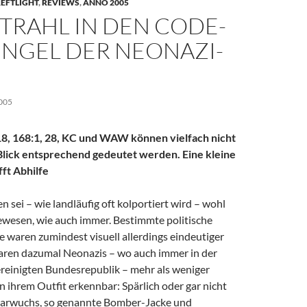
EFTLIGHT
,
REVIEWS
,
ANNO 2005
TRAHL IN DEN CODE-
NGEL DER NEONAZI-
005
8, 168:1, 28, KC und WAW können vielfach nicht
Blick entsprechend gedeutet werden. Eine kleine
ft Abhilfe
n sei – wie landläufig oft kolportiert wird – wohl
gewesen, wie auch immer. Bestimmte politische
aren zumindest visuell allerdings eindeutiger
 waren dazumal Neonazis – wo auch immer in der
reinigten Bundesrepublik – mehr als weniger
n ihrem Outfit erkennbar: Spärlich oder gar nicht
arwuchs, so genannte Bomber-Jacke und