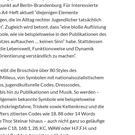
unkt auf Berlin-Brandenburg. Für Interessierte
 A4-Heft aktuell “diejenigen Elemente
, die im Alltag rechter Jugendlicher tatsächlich
en“. Zugleich wird betont, dass “eine bloße Auflistung
le, wie sie beispielsweise in den Publikationen des
tzes auftauchen … keinen Sinn“ habe. Stattdessen
 die Lebenswelt, Funktionsweise und Dynamik
Orientierung verständlich zu machen“.
hreibt die Broschüre über 80 Styles des
Milieus, von Symbolen mit nationalsozialistischem
os, jugendkulturelle Codes, Dresscodes,
is hin zu Publikationen und Musik. So werden –
llgemein bekannte Symbole wie beispielsweise
chskriegsfahne, Triskele sowie Keltenkreuz und die
öfters zitierten Codes wie 18, 88 oder 14 Words
Thor Steinar hinaus – auch nicht ganz so geläufige
ie C18, 168:1, 28, KC, WAW oder H.F.F.H. und