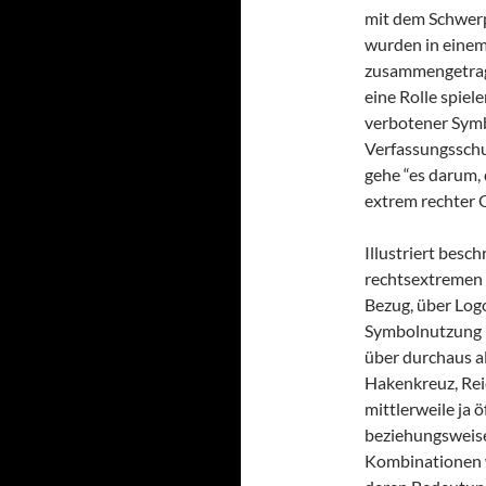
mit dem Schwerp
wurden in einem
zusammengetragen
eine Rolle spiel
verbotener Symbo
Verfassungsschu
gehe “es darum,
extrem rechter 
Illustriert besc
rechtsextremen 
Bezug, über Log
Symbolnutzung b
über durchaus a
Hakenkreuz, Rei
mittlerweile ja 
beziehungsweise 
Kombinationen w