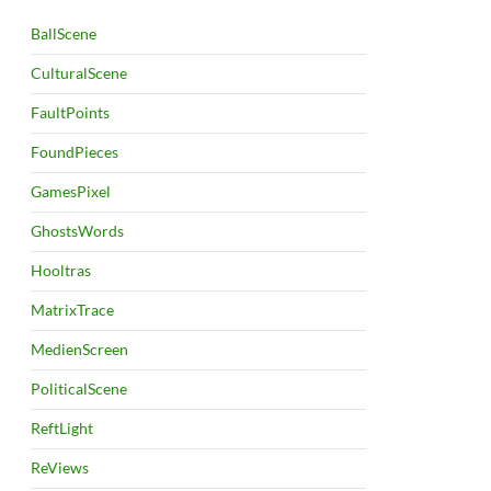
BallScene
CulturalScene
FaultPoints
FoundPieces
GamesPixel
GhostsWords
Hooltras
MatrixTrace
MedienScreen
PoliticalScene
ReftLight
ReViews