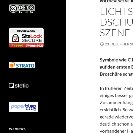
POLITICALSCENE
,
R
LICHTS
DSCHU
SZENE
23. DEZEMBER 2
Symbole wie C1
auf den ersten 
Broschüre schaf
In früheren Zeite
einiges besser 
Zusammenhänge w
ersichtlich. So
gerade wiederve
deutlich schon a
W3 VIEWS
vorhandener Ha