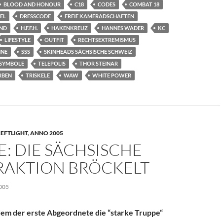
BLOOD AND HONOUR
C18
CODES
COMBAT 18
EL
DRESSCODE
FREIE KAMERADSCHAFTEN
AND
H.F.F.H.
HAKENKREUZ
HANNES WADER
KC
LIFESTYLE
OUTFIT
RECHTSEXTREMISMUS
HNE
SSS
SKINHEADS SÄCHSISCHE SCHWEIZ
SYMBOLE
TELEPOLIS
THOR STEINAR
RBEN
TRISKELE
WAW
WHITE POWER
EFTLIGHT
,
ANNO 2005
: DIE SÄCHSISCHE
RAKTION BRÖCKELT
005
dem der erste Abgeordnete die “starke Truppe“