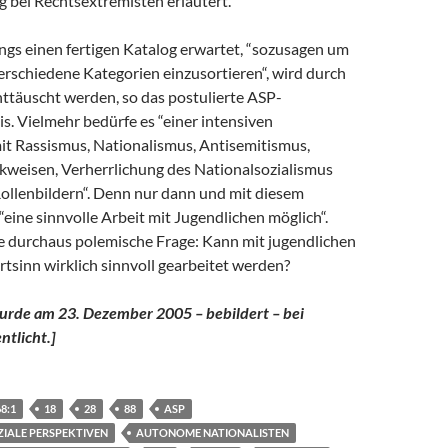
 bei Rechtsextremisten erläutert.
ings einen fertigen Katalog erwartet, “sozusagen um
erschiedene Kategorien einzusortieren“, wird durch
nttäuscht werden, so das postulierte ASP-
s. Vielmehr bedürfe es “einer intensiven
it Rassismus, Nationalismus, Antisemitismus,
kweisen, Verherrlichung des Nationalsozialismus
Rollenbildern“. Denn nur dann und mit diesem
“eine sinnvolle Arbeit mit Jugendlichen möglich“.
die durchaus polemische Frage: Kann mit jugendlichen
tsinn wirklich sinnvoll gearbeitet werden?
wurde am 23. Dezember 2005 – bebildert – bei
ntlicht.]
8:1
18
28
88
ASP
ZIALE PERSPEKTIVEN
AUTONOME NATIONALISTEN