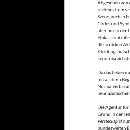
Abgesehen von d
rechtsextrem ver
Szene, auch in F
Codes und Symbol
aber um so deutl
Einlasskontroll
die in dicken A
Kleidungsaufschr
kenntnisreich di
Da das Leben im
mit all ihren Beg
Normalverbrauch
neonazistischen
Die Agentur für 
Grund in der rei
Versteckspiel
nunm
bundesweiten Be