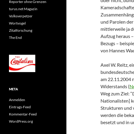
oder nicht, bun
Reporter ohne Grenzen
Kameradschaften
turus.net Magazin
Zusammenhänge –
Volksverpetzer
und Parolen der
Wortvogel
mittlerweile ja
Zitatforschung
Aufzug heraus –
The End
Bezugs – beispi
von Hannes Wad
Axel W. Reitz, e
bundesdeutsche
am 22.11.2004 n
Widerstands (
Ne
META
Weg zum Ziel: “
Anmelden
Nationalisten] k
Eintrags-Feed
Strukturen und v
Kommentar-Feed
werden die beka
WordPress.org
besetzt und in u