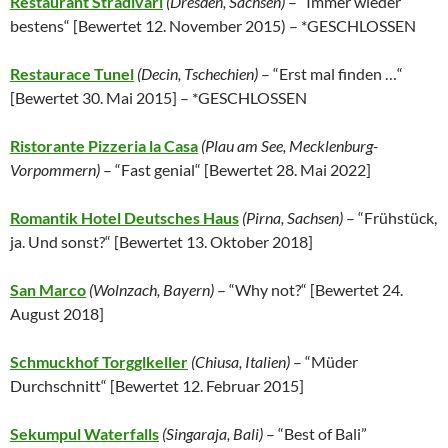
Restaurant Stradivari
(Dresden, Sachsen)
– “Immer wieder
bestens“ [
Bewertet 12. November 2015
) – *GESCHLOSSEN
Restaurace Tunel
(
Decin,
Tschechien
)
– “Erst mal finden …“
[
Bewertet 30. Mai 2015] – *GESCHLOSSEN
Ristorante Pizzeria la Casa
(Plau am See, Mecklenburg-
Vorpommern)
– “Fast genial“ [Bewertet 28. Mai 2022]
Romantik Hotel Deutsches Haus
(Pirna, Sachsen)
– “Frühstück,
ja. Und sonst?“ [Bewertet 13. Oktober 2018]
San Marco
(Wolnzach, Bayern)
– “Why not?“ [
Bewertet 24.
August 2018]
Schmuckhof Torgglkeller
(
Chiusa,
Italien
)
– “Müder
Durchschnitt“ [
Bewertet 12. Februar 2015
]
Sekumpul Waterfalls
(Singaraja, Bali)
– “Best of Bali”