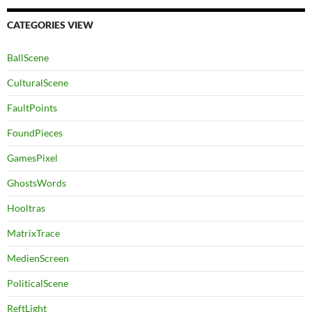
CATEGORIES VIEW
BallScene
CulturalScene
FaultPoints
FoundPieces
GamesPixel
GhostsWords
Hooltras
MatrixTrace
MedienScreen
PoliticalScene
ReftLight