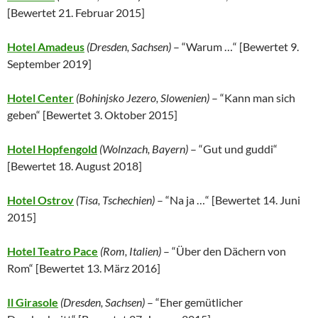
[
Bewertet 21. Februar 2015
]
Hotel Amadeus
(Dresden, Sachsen)
– “Warum …“ [
Bewertet 9.
September 2019
]
Hotel Center
(Bohinjsko Jezero, Slowenien)
– “Kann man sich
geben“ [
Bewertet 3. Oktober 2015
]
Hotel Hopfengold
(Wolnzach, Bayern)
– “Gut und guddi“
[
Bewertet 18. August 2018
]
Hotel Ostrov
(
Tisa,
Tschechien
)
– “Na ja …“ [
Bewertet 14. Juni
2015
]
Hotel Teatro Pace
(
Rom,
Italien)
– “Über den Dächern von
Rom“ [
Bewertet 13. März 2016
]
Il Girasole
(Dresden, Sachsen)
– “Eher gemütlicher