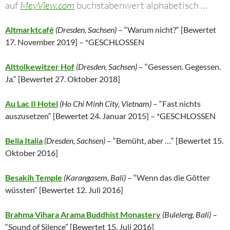
auf
MeyView.com
buchstabenwert alphabetisch …
Altmarktcafé
(Dresden, Sachsen)
– “Warum nicht?“ [Bewertet
17. November 2019] – *GESCHLOSSEN
Alttolkewitzer Hof
(Dresden, Sachsen)
– “Gesessen. Gegessen.
Ja.“ [Bewertet 27. Oktober 2018]
Au Lac II Hotel
(
Ho Chi Minh City,
Vietnam
)
– “Fast nichts
auszusetzen“ [Bewertet 24. Januar 2015] – *GESCHLOSSEN
Bella Italia
(Dresden, Sachsen)
– “Bemüht, aber …“ [
Bewertet 15.
Oktober 2016]
Besakih Temple
(Karangasem, Bali)
– “Wenn das die Götter
wüssten“
[Bewertet 12. Juli 2016]
Brahma Vihara Arama Buddhist Monastery
(Buleleng, Bali)
–
“Sound of Silence” [
Bewertet 15. Juli 2016
]