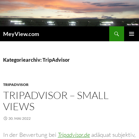
Zum
Inhalt
springen
Suchen
MeyView.com
PRIMÄR
MENÜ
Kategoriearchiv: TripAdvisor
TRIPADVISOR
TRIPADVISOR – SMALL
VIEWS
30. MAI 2022
In der Bewertung bei
Tripadvisor.de
adäquat subjektiv,