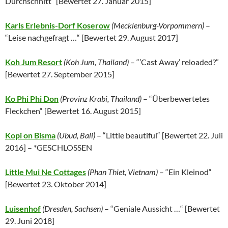
Durchschnitt“ [
Bewertet 27. Januar 2015
]
Karls Erlebnis-Dorf Koserow
(Mecklenburg-Vorpommern)
–
“Leise nachgefragt …“ [
Bewertet 29. August 2017
]
Koh Jum Resort
(Koh Jum, Thailand)
– “’Cast Away’ reloaded?”
[
Bewertet 27. September 2015
]
Ko Phi Phi Don
(Provinz Krabi, Thailand)
– “Überbewertetes
Fleckchen“ [
Bewertet 16. August 2015
]
Kopi on Bisma
(Ubud, Bali)
– “Little beautiful“ [
Bewertet 22. Juli
2016
] – *GESCHLOSSEN
Little Mui Ne Cottages
(
Phan Thiet,
Vietnam
)
– “Ein Kleinod“
[
Bewertet 23. Oktober 2014
]
Luisenhof
(Dresden, Sachsen)
– “Geniale Aussicht …“ [
Bewertet
29. Juni 2018
]