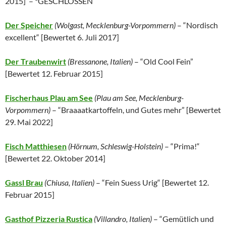
2015
] – *GESCHLOSSEN
Der Speicher
(Wolgast, Mecklenburg-Vorpommern)
– “Nordisch
excellent“ [
Bewertet 6. Juli 2017
]
Der Traubenwirt
(
Bressanone
, Italien)
– “Old Cool Fein”
[
Bewertet 12. Februar 2015
]
Fischerhaus Plau am See
(Plau am See, Mecklenburg-
Vorpommern)
– “Braaaatkartoffeln, und Gutes mehr” [Bewertet
29. Mai 2022]
Fisch Matthiesen
(
Hörnum, Schleswig-Holstein
)
– “Prima!“
[
Bewertet 22. Oktober 2014
]
Gassl Brau
(
Chiusa,
Italien
)
– “Fein Suess Urig“ [
Bewertet 12.
Februar 2015
]
Gasthof Pizzeria Rustica
(
Villandro,
Italien
)
– “Gemütlich und