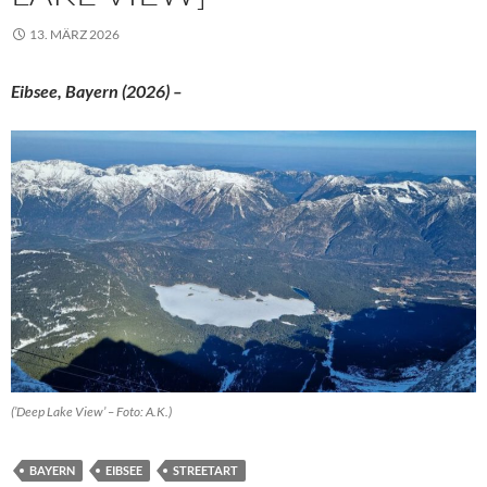
13. MÄRZ 2026
Eibsee, Bayern (2026) –
(’Deep Lake View’ – Foto: A.K.)
BAYERN
EIBSEE
STREETART