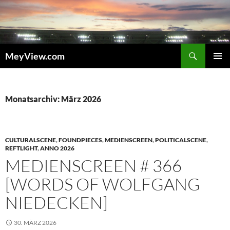
Zum
Inhalt
springen
Suchen
MeyView.com
PRIMÄR
MENÜ
Monatsarchiv: März 2026
CULTURALSCENE
,
FOUNDPIECES
,
MEDIENSCREEN
,
POLITICALSCENE
,
REFTLIGHT
,
ANNO 2026
MEDIENSCREEN # 366
[WORDS OF WOLFGANG
NIEDECKEN]
30. MÄRZ 2026