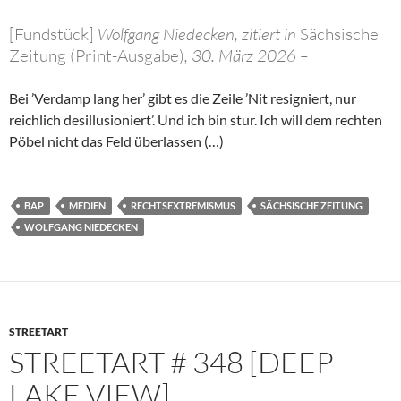
[Fundstück]
Wolfgang Niedecken, zitiert in
Sächsische
Zeitung (Print-Ausgabe)
, 30. März 2026 –
Bei ’Verdamp lang her’ gibt es die Zeile ’Nit resigniert, nur
reichlich desillusioniert’. Und ich bin stur. Ich will dem rechten
Pöbel nicht das Feld überlassen (…)
BAP
MEDIEN
RECHTSEXTREMISMUS
SÄCHSISCHE ZEITUNG
WOLFGANG NIEDECKEN
STREETART
STREETART # 348 [DEEP
LAKE VIEW]