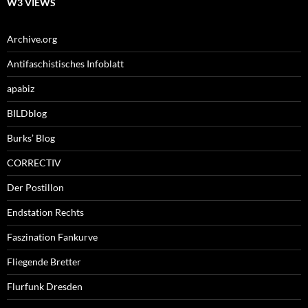
W3 VIEWS
Archive.org
Antifaschistisches Infoblatt
apabiz
BILDblog
Burks’ Blog
CORRECTIV
Der Postillon
Endstation Rechts
Faszination Fankurve
Fliegende Bretter
Flurfunk Dresden