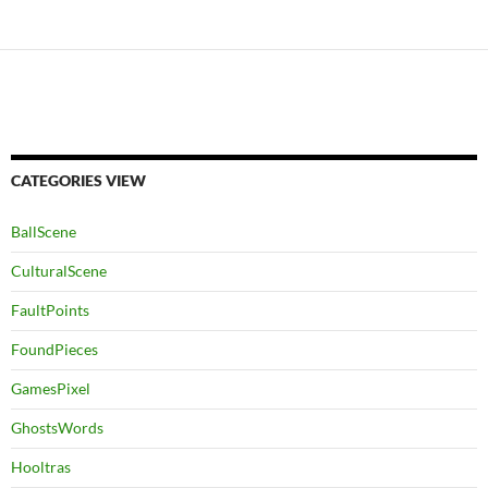
CATEGORIES VIEW
BallScene
CulturalScene
FaultPoints
FoundPieces
GamesPixel
GhostsWords
Hooltras