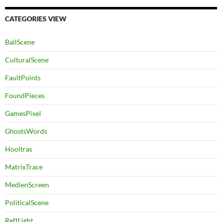
CATEGORIES VIEW
BallScene
CulturalScene
FaultPoints
FoundPieces
GamesPixel
GhostsWords
Hooltras
MatrixTrace
MedienScreen
PoliticalScene
ReftLight