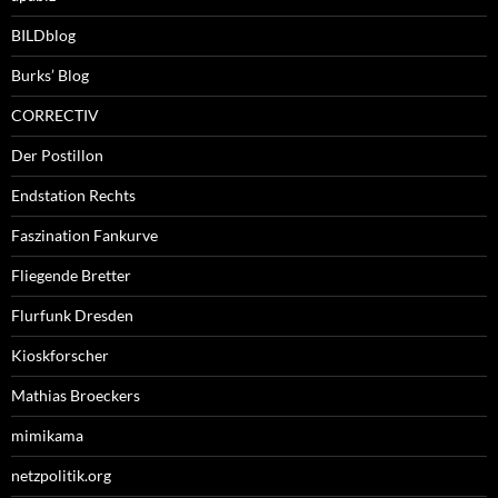
BILDblog
Burks’ Blog
CORRECTIV
Der Postillon
Endstation Rechts
Faszination Fankurve
Fliegende Bretter
Flurfunk Dresden
Kioskforscher
Mathias Broeckers
mimikama
netzpolitik.org