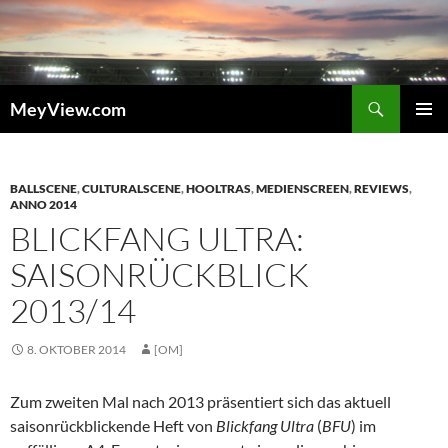
Zum
Inhalt
springen
Suchen
MeyView.com
PRIMÄR
MENÜ
BALLSCENE
,
CULTURALSCENE
,
HOOLTRAS
,
MEDIENSCREEN
,
REVIEWS
,
ANNO 2014
BLICKFANG ULTRA:
SAISONRÜCKBLICK
2013/14
8. OKTOBER 2014
[OM]
Zum zweiten Mal nach 2013 präsentiert sich das aktuell
saisonrückblickende Heft von
Blickfang Ultra
(
BFU
) im