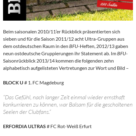
Beim saisonalen 2010/11’er Rückblick präsentierten sich
sieben und für die Saison 2011/12 acht Ultra-Gruppen aus
dem ostdeutschen Raum in den
BFU
-Heften, 2012/13 gaben
neun ostdeutsche Gruppierungen ihr Statement ab. Im
BFU
-
Saisonrückblick 2013/14 kommen die folgenden zehn
alphabetisch aufgelisteten Vertretungen zur Wort und Bild –
BLOCK U
# 1. FC Magdeburg
“Das Gefühl, nach langer Zeit einmal wieder ernsthaft
konkurrieren zu können, war Balsam für die gescholtenen
Seelen der Clubfans.“
ERFORDIA ULTRAS
# FC Rot-Weiß Erfurt