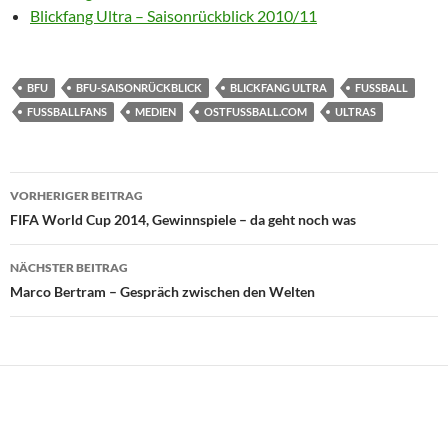
Blickfang Ultra – Saisonrückblick 2010/11
BFU
BFU-SAISONRÜCKBLICK
BLICKFANG ULTRA
FUSSBALL
FUSSBALLFANS
MEDIEN
OSTFUSSBALL.COM
ULTRAS
Beitragsnavigation
VORHERIGER BEITRAG
FIFA World Cup 2014, Gewinnspiele – da geht noch was
NÄCHSTER BEITRAG
Marco Bertram – Gespräch zwischen den Welten