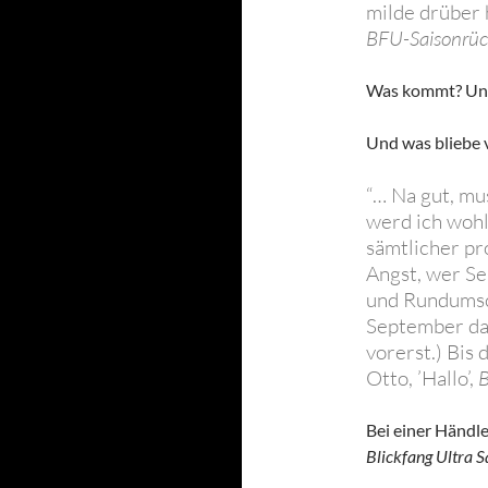
milde drüber 
BFU-Saisonrüc
Was kommt? Unge
Und was bliebe v
“… Na gut, mu
werd ich wohl
sämtlicher pr
Angst, wer S
und Rundumsch
September das
vorerst.) Bis
Otto, ’Hallo’,
B
Bei einer Händl
Blickfang Ultra 