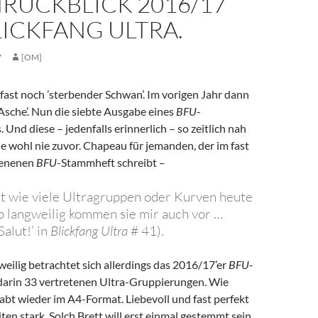
NRÜCKBLICK 2016/17
ICKFANG ULTRA.
7
[OM]
fast noch ’sterbender Schwan’. Im vorigen Jahr dann
Asche’. Nun die siebte Ausgabe eines
BFU
-
 Und diese – jedenfalls erinnerlich – so zeitlich nah
e wohl nie zuvor. Chapeau für jemanden, der im fast
hienenen
BFU
-Stammheft schreibt –
gt wie viele Ultragruppen oder Kurven heute
o langweilig kommen sie mir auch vor …
alut!’ in
Blickfang Ultra
# 41).
eilig betrachtet sich allerdings das 2016/17’er
BFU
-
 darin 33 vertretenen Ultra-Gruppierungen. Wie
abt wieder im A4-Format. Liebevoll und fast perfekt
iten stark. Solch Brett will erst einmal gestemmt sein