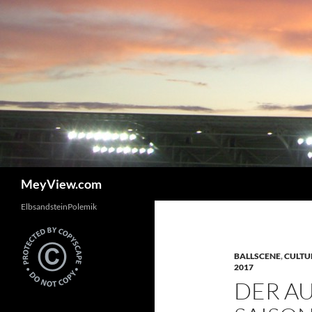
Zum
Inhalt
springen
Suchen
MeyView.com
ElbsandsteinPolemik
BALLSCENE
,
CULTU
2017
DER A