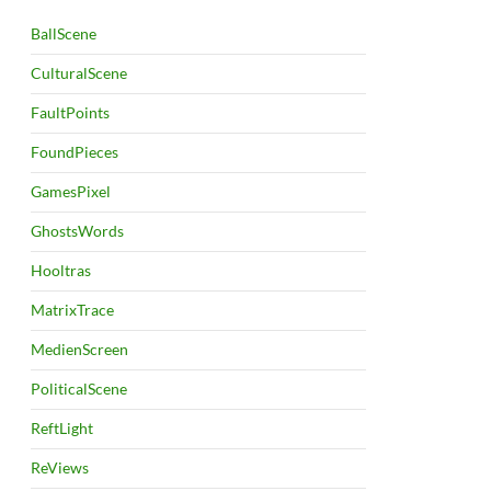
BallScene
CulturalScene
FaultPoints
FoundPieces
GamesPixel
GhostsWords
Hooltras
MatrixTrace
MedienScreen
PoliticalScene
ReftLight
ReViews