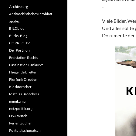
…
Archive.org
Antifaschistisches Infoblatt
Viele Bilder. We
apabiz
Und alles sollte
BILDblog
Dokumente der Z
Burks’ Blog
CORRECTIV
Der Postillon
Endstation Rechts
Faszination Fankurve
Fliegende Bretter
Flurfunk Dresden
Kioskforscher
Mathias Broeckers
mimikama
netzpolitik.org
NSU Watch
Perlentaucher
Politplatschquatsch