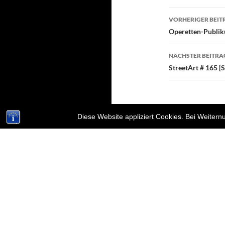
Beitragsn
VORHERIGER BEIT
Operetten-Publik
NÄCHSTER BEITRA
StreetArt # 165 [
Diese Website appliziert Cookies. Bei Weiter