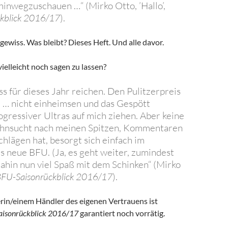
hinwegzuschauen …“ (Mirko Otto, ’Hallo’,
kblick 2016/17
).
wiss. Was bleibt? Dieses Heft. Und alle davor.
ielleicht noch sagen zu lassen?
ss für dieses Jahr reichen. Den Pulitzerpreis
 … nicht einheimsen und das Gespött
ogressiver Ultras auf mich ziehen. Aber keine
ehnsucht nach meinen Spitzen, Kommentaren
lägen hat, besorgt sich einfach im
 neue BFU. (Ja, es geht weiter, zumindest
 dahin nun viel Spaß mit dem Schinken“ (Mirko
FU-Saisonrückblick 2016/17
).
erin/einem Händler des eigenen Vertrauens ist
Saisonrückblick 2016/17
garantiert noch vorrätig.