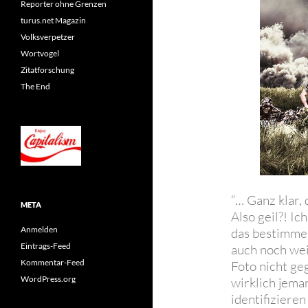
Reporter ohne Grenzen
turus.net Magazin
Volksverpetzer
Wortvogel
Zitatforschung
The End
“… Ganz klar,
META
Also geil?! Ic
Anmelden
das bestimme
Eintrags-Feed
auch noch wei
Kommentar-Feed
Foto nicht ge
WordPress.org
wirklich jema
identifiziere