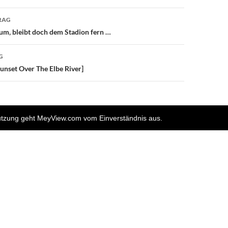
avigation
RAG
um, bleibt doch dem Stadion fern …
G
Sunset Over The Elbe River]
nutzung geht MeyView.com vom Einverständnis aus.