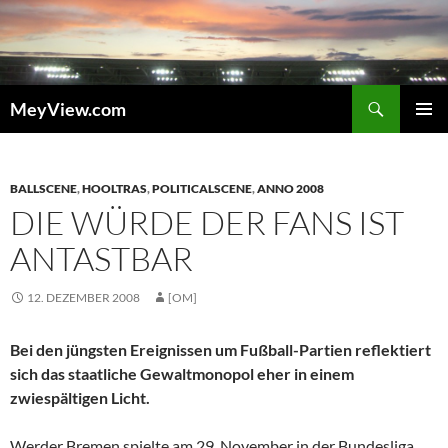
Zum
Inhalt
springen
Suchen
MeyView.com
PRIMÄR
MENÜ
BALLSCENE
,
HOOLTRAS
,
POLITICALSCENE
,
ANNO 2008
DIE WÜRDE DER FANS IST
ANTASTBAR
12. DEZEMBER 2008
[OM]
Bei den jüngsten Ereignissen um Fußball-Partien reflektiert
sich das staatliche Gewaltmonopol eher in einem
zwiespältigen Licht.
Werder Bremen spielte am 29. November in der Bundesliga