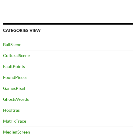
CATEGORIES VIEW
BallScene
CulturalScene
FaultPoints
FoundPieces
GamesPixel
GhostsWords
Hooltras
MatrixTrace
MedienScreen