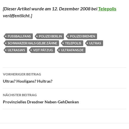
[Dieser Artikel wurde am 12. Dezember 2008 bei
Telepolis
veröffentlicht.]
FUSSBALLFANS
POLIZEI BERLIN
POLIZEI BREMEN
SCHWARZER HALS GELBE ZÄHNE
TELEPOLIS
ULTRAS
ULTRAS.WS
VEIT PÄTZUG
ULTRAFANS.DE
Beitragsnavigation
VORHERIGER BEITRAG
Ultras? Hooligans? Hultras?
NÄCHSTER BEITRAG
Provinzielles Dresdner Neben-GehDenken