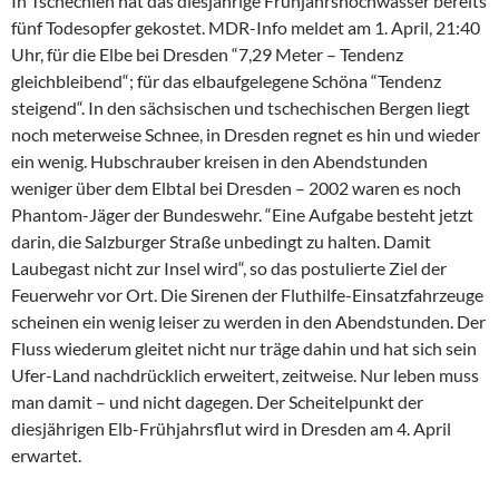
In Tschechien hat das diesjährige Frühjahrshochwasser bereits
fünf Todesopfer gekostet. MDR-Info meldet am 1. April, 21:40
Uhr, für die Elbe bei Dresden “7,29 Meter – Tendenz
gleichbleibend“; für das elbaufgelegene Schöna “Tendenz
steigend“. In den sächsischen und tschechischen Bergen liegt
noch meterweise Schnee, in Dresden regnet es hin und wieder
ein wenig. Hubschrauber kreisen in den Abendstunden
weniger über dem Elbtal bei Dresden – 2002 waren es noch
Phantom-Jäger der Bundeswehr. “Eine Aufgabe besteht jetzt
darin, die Salzburger Straße unbedingt zu halten. Damit
Laubegast nicht zur Insel wird“, so das postulierte Ziel der
Feuerwehr vor Ort. Die Sirenen der Fluthilfe-Einsatzfahrzeuge
scheinen ein wenig leiser zu werden in den Abendstunden. Der
Fluss wiederum gleitet nicht nur träge dahin und hat sich sein
Ufer-Land nachdrücklich erweitert, zeitweise. Nur leben muss
man damit – und nicht dagegen. Der Scheitelpunkt der
diesjährigen Elb-Frühjahrsflut wird in Dresden am 4. April
erwartet.