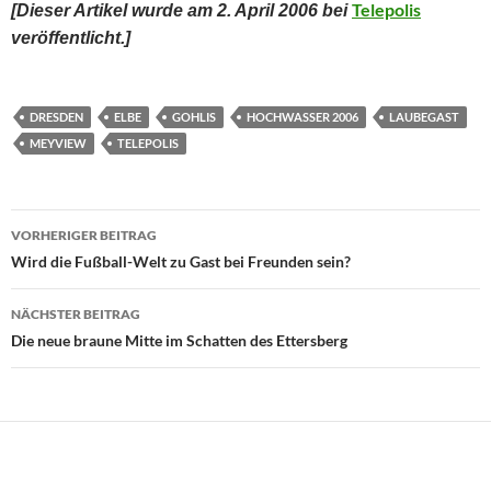
Telepolis
[Dieser Artikel wurde am 2. April 2006 bei
veröffentlicht.]
DRESDEN
ELBE
GOHLIS
HOCHWASSER 2006
LAUBEGAST
MEYVIEW
TELEPOLIS
Beitragsnavigation
VORHERIGER BEITRAG
Wird die Fußball-Welt zu Gast bei Freunden sein?
NÄCHSTER BEITRAG
Die neue braune Mitte im Schatten des Ettersberg