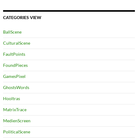
CATEGORIES VIEW
BallScene
CulturalScene
FaultPoints
FoundPieces
GamesPixel
GhostsWords
Hooltras
MatrixTrace
MedienScreen
PoliticalScene