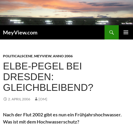
Zum
Inhalt
springen
Suchen
MeyView.com
PRIMÄR
MENÜ
POLITICALSCENE
,
MEYVIEW
,
ANNO 2006
ELBE-PEGEL BEI
DRESDEN:
GLEICHBLEIBEND?
2. APRIL 2006
[OM]
Nach der Flut 2002 gibt es nun ein Frühjahrshochwasser.
Was ist mit dem Hochwasserschutz?