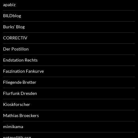
apabiz
BILDblog
Burks’ Blog
CORRECTIV
Der Postillon
Endstation Rechts
Faszination Fankurve
Fliegende Bretter
Flurfunk Dresden
Kioskforscher
Mathias Broeckers
mimikama
netzpolitik.org