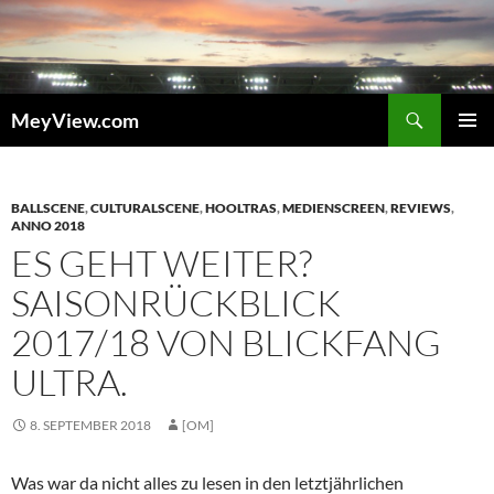
Zum
Inhalt
springen
Suchen
MeyView.com
PRIMÄR
MENÜ
BALLSCENE
,
CULTURALSCENE
,
HOOLTRAS
,
MEDIENSCREEN
,
REVIEWS
,
ANNO 2018
ES GEHT WEITER?
SAISONRÜCKBLICK
2017/18 VON BLICKFANG
ULTRA.
8. SEPTEMBER 2018
[OM]
Was war da nicht alles zu lesen in den letztjährlichen