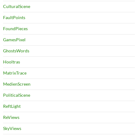
CulturalScene
FaultPoints
FoundPieces
GamesPixel
GhostsWords
Hooltras
MatrixTrace
MedienScreen
PoliticalScene
ReftLight
ReViews
SkyViews