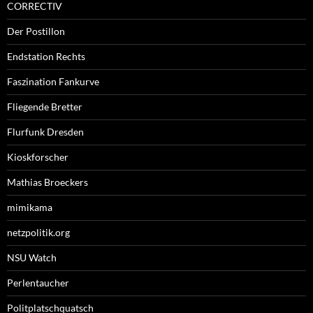
CORRECTIV
Der Postillon
Endstation Rechts
Faszination Fankurve
Fliegende Bretter
Flurfunk Dresden
Kioskforscher
Mathias Broeckers
mimikama
netzpolitik.org
NSU Watch
Perlentaucher
Politplatschquatsch