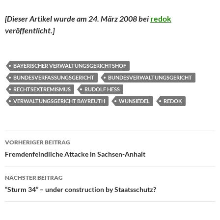
[Dieser Artikel wurde am 24. März 2008 bei
redok
veröffentlicht.
]
BAYERISCHER VERWALTUNGSGERICHTSHOF
BUNDESVERFASSUNGSGERICHT
BUNDESVERWALTUNGSGERICHT
RECHTSEXTREMISMUS
RUDOLF HESS
VERWALTUNGSGERICHT BAYREUTH
WUNSIEDEL
REDOK
Beitragsnavigation
VORHERIGER BEITRAG
Fremdenfeindliche Attacke in Sachsen-Anhalt
NÄCHSTER BEITRAG
“Sturm 34” – under construction by Staatsschutz?