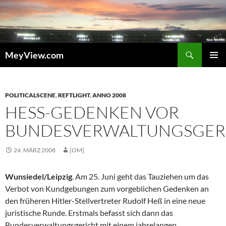
Zum
Inhalt
springen
Suchen
MeyView.com
PRIMÄR
MENÜ
POLITICALSCENE
,
REFTLIGHT
,
ANNO 2008
HESS-GEDENKEN VOR B
UNDESVERWALTUNGSGERI
24. MÄRZ 2008
[OM]
Wunsiedel/Leipzig
. Am 25. Juni geht das Tauziehen um das
Verbot von Kundgebungen zum vorgeblichen Gedenken an
den früheren Hitler-Stellvertreter Rudolf Heß in eine neue
juristische Runde. Erstmals befasst sich dann das
Bundesverwaltungsgericht mit einem jahrelangen