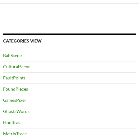
CATEGORIES VIEW
BallScene
CulturalScene
FaultPoints
FoundPieces
GamesPixel
GhostsWords
Hooltras
MatrixTrace