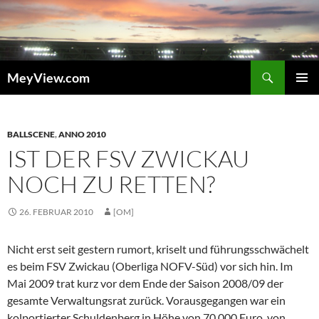
Zum
Inhalt
springen
Suchen
MeyView.com
PRIMÄR
MENÜ
BALLSCENE
,
ANNO 2010
IST DER FSV ZWICKAU
NOCH ZU RETTEN?
26. FEBRUAR 2010
[OM]
Nicht erst seit gestern rumort, kriselt und führungsschwächelt
es beim FSV Zwickau (Oberliga NOFV-Süd) vor sich hin. Im
Mai 2009 trat kurz vor dem Ende der Saison 2008/09 der
gesamte Verwaltungsrat zurück. Vorausgegangen war ein
kolportierter Schuldenberg in Höhe von 70.000 Euro, von