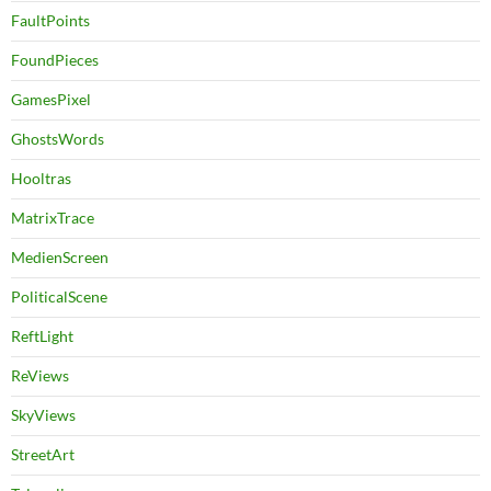
FaultPoints
FoundPieces
GamesPixel
GhostsWords
Hooltras
MatrixTrace
MedienScreen
PoliticalScene
ReftLight
ReViews
SkyViews
StreetArt