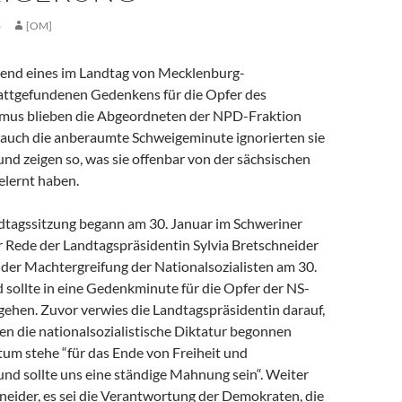
8
[OM]
rend eines im Landtag von Mecklenburg-
ttgefundenen Gedenkens für die Opfer des
smus blieben die Abgeordneten der NPD-Fraktion
, auch die anberaumte Schweigeminute ignorierten sie
nd zeigen so, was sie offenbar von der sächsischen
lernt haben.
dtagssitzung begann am 30. Januar im Schweriner
r Rede der Landtagspräsidentin Sylvia Bretschneider
 der Machtergreifung der Nationalsozialisten am 30.
 sollte in eine Gedenkminute für die Opfer der NS-
gehen. Zuvor verwies die Landtagspräsidentin darauf,
en die nationalsozialistische Diktatur begonnen
tum stehe “für das Ende von Freiheit und
und sollte uns eine ständige Mahnung sein“. Weiter
neider, es sei die Verantwortung der Demokraten, die