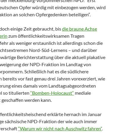
z der mecklenburg-vorpommerschen NPD: “Erst
eutschen Opfer würdig mit einbezogen werden, wird
aktion an solchen Opfergedenken beteiligen“.
doch einige Zeit gebraucht, bis
die braune Achse
erin
zum öffentlichkeitswirksamen Tragen
hr als weniger erstaunlich ist allerdings schon die
echtsextremen Nord-Süd-Lernens – und darüber
wärtige Berichterstattung über die aktuell plakative
weigerung der NPD-Fraktion im Landtag von
pommern. Schließlich hat es die südlichere
 bereits vor fast genau drei Jahren vorexerziert, wie
ierung eines damals vom Landtagsabgeordneten
 so titulierten
“Bomben-Holocaust“
mediale
 geschaffen werden kann.
fentlichkeitsheischend erklärte hernach im Januar
ge sächsische NPD-Fraktion der wie auch immer
rerschaft
“Warum wir nicht nach Auschwitz fahren“
.