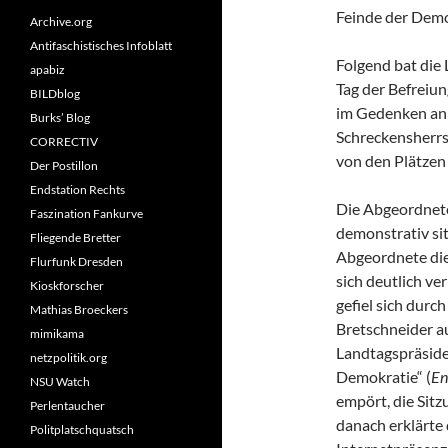
Feinde der Demo
Archive.org
Antifaschistisches Infoblatt
Folgend bat die 
apabiz
Tag der Befreiu
BILDblog
im Gedenken an 
Burks’ Blog
Schreckensherrs
CORRECTIV
von den Plätzen
Der Postillon
Endstation Rechts
Die Abgeordnete
Faszination Fankurve
demonstrativ si
Fliegende Bretter
Abgeordnete di
Flurfunk Dresden
sich deutlich v
Kioskforscher
gefiel sich durc
Mathias Broeckers
Bretschneider a
mimikama
Landtagspräside
netzpolitik.org
Demokratie“ (
En
NSU Watch
empört, die Sit
Perlentaucher
danach erklärte
Politplatschquatsch