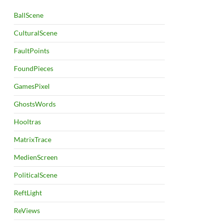
BallScene
CulturalScene
FaultPoints
FoundPieces
GamesPixel
GhostsWords
Hooltras
MatrixTrace
MedienScreen
PoliticalScene
ReftLight
ReViews