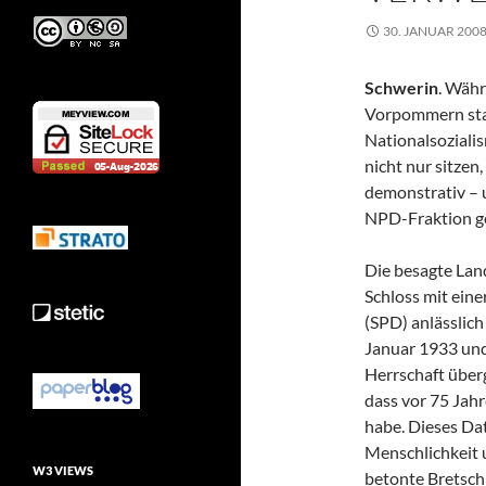
30. JANUAR 200
Schwerin
. Wäh
Vorpommern sta
Nationalsoziali
nicht nur sitzen
demonstrativ – u
NPD-Fraktion ge
Die besagte Lan
Schloss mit eine
(SPD) anlässlich
Januar 1933 und
Herrschaft über
dass vor 75 Jahr
habe. Dieses Da
Menschlichkeit 
W3 VIEWS
betonte Bretsch