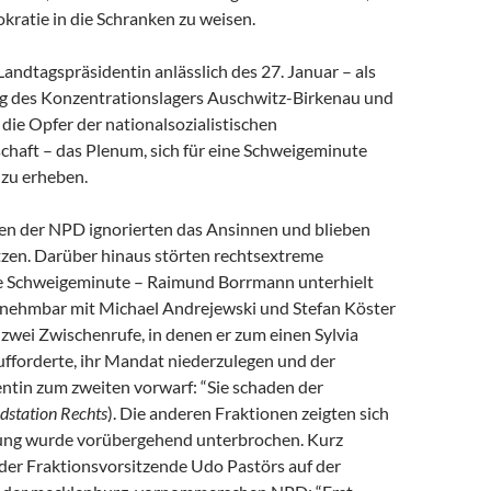
kratie in die Schranken zu weisen.
Landtagspräsidentin anlässlich des 27. Januar – als
ng des Konzentrationslagers Auschwitz-Birkenau und
die Opfer der nationalsozialistischen
chaft – das Plenum, sich für eine Schweigeminute
 zu erheben.
n der NPD ignorierten das Ansinnen und blieben
tzen. Darüber hinaus störten rechtsextreme
e Schweigeminute – Raimund Borrmann unterhielt
ernehmbar mit Michael Andrejewski und Stefan Köster
h zwei Zwischenrufe, in denen er zum einen Sylvia
ufforderte, ihr Mandat niederzulegen und der
ntin zum zweiten vorwarf: “Sie schaden der
dstation Rechts
). Die anderen Fraktionen zeigten sich
zung wurde vorübergehend unterbrochen. Kurz
 der Fraktionsvorsitzende Udo Pastörs auf der