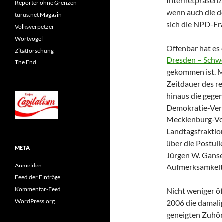
Internetpräsen
Reporter ohne Grenzen
wenn auch die d
turus.net Magazin
sich die NPD-Fr
Volksverpetzer
Wortvogel
Offenbar hat es 
Zitatforschung
Dresden – Schw
The End
gekommen ist. Me
Zeitdauer des r
hinaus die gegen
Demokratie-Ver
Mecklenburg-Vor
Landtagsfraktion
über die Postul
META
Jürgen W. Gansel
Anmelden
Aufmerksamkeit
Feed der Einträge
Kommentar-Feed
Nicht weniger öf
WordPress.org
2006 die damali
geneigten Zuhö