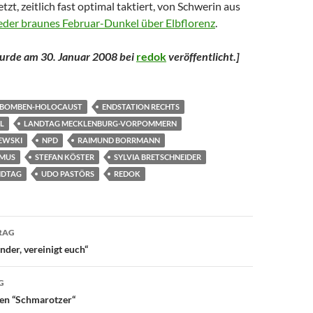
etzt, zeitlich fast optimal taktiert, von Schwerin aus
eder braunes Februar-Dunkel über Elbflorenz
.
wurde am 30. Januar 2008 bei
redok
veröffentlicht.
]
BOMBEN-HOLOCAUST
ENDSTATION RECHTS
L
LANDTAG MECKLENBURG-VORPOMMERN
EWSKI
NPD
RAIMUND BORRMANN
SMUS
STEFAN KÖSTER
SYLVIA BRETSCHNEIDER
NDTAG
UDO PASTÖRS
REDOK
avigation
RAG
änder, vereinigt euch“
G
den “Schmarotzer“