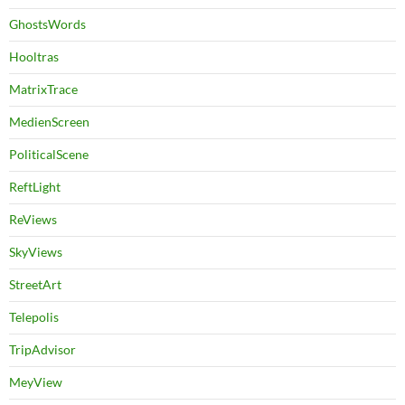
GhostsWords
Hooltras
MatrixTrace
MedienScreen
PoliticalScene
ReftLight
ReViews
SkyViews
StreetArt
Telepolis
TripAdvisor
MeyView