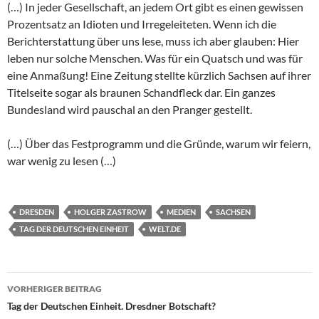
(…) In jeder Gesellschaft, an jedem Ort gibt es einen gewissen
Prozentsatz an Idioten und Irregeleiteten. Wenn ich die
Berichterstattung über uns lese, muss ich aber glauben: Hier
leben nur solche Menschen. Was für ein Quatsch und was für
eine Anmaßung! Eine Zeitung stellte kürzlich Sachsen auf ihrer
Titelseite sogar als braunen Schandfleck dar. Ein ganzes
Bundesland wird pauschal an den Pranger gestellt.
(…) Über das Festprogramm und die Gründe, warum wir feiern,
war wenig zu lesen (…)
DRESDEN
HOLGER ZASTROW
MEDIEN
SACHSEN
TAG DER DEUTSCHEN EINHEIT
WELT.DE
Beitragsnavigation
VORHERIGER BEITRAG
Tag der Deutschen Einheit. Dresdner Botschaft?