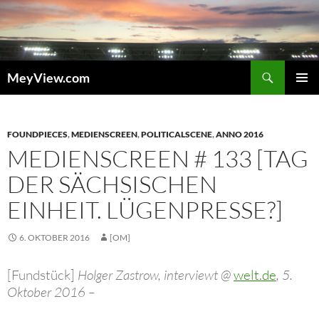
Zum
Inhalt
springen
Suchen
MeyView.com
PRIMÄR
MENÜ
FOUNDPIECES
,
MEDIENSCREEN
,
POLITICALSCENE
,
ANNO 2016
MEDIENSCREEN # 133 [TAG
DER SÄCHSISCHEN
EINHEIT. LÜGENPRESSE?]
6. OKTOBER 2016
[OM]
[Fundstück]
Holger Zastrow, interviewt @
welt.de
, 5.
Oktober 2016 –