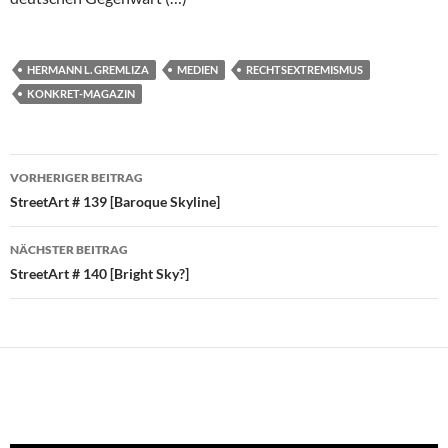
HERMANN L. GREMLIZA
MEDIEN
RECHTSEXTREMISMUS
KONKRET-MAGAZIN
Beitragsnavigation
VORHERIGER BEITRAG
StreetArt # 139 [Baroque Skyline]
NÄCHSTER BEITRAG
StreetArt # 140 [Bright Sky?]