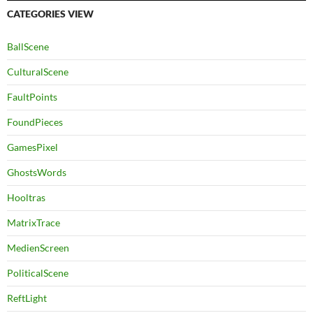
CATEGORIES VIEW
BallScene
CulturalScene
FaultPoints
FoundPieces
GamesPixel
GhostsWords
Hooltras
MatrixTrace
MedienScreen
PoliticalScene
ReftLight