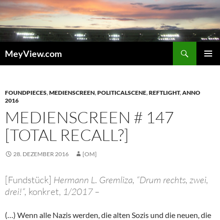
Zum
Inhalt
springen
Suchen
MeyView.com
PRIMÄR
MENÜ
FOUNDPIECES
,
MEDIENSCREEN
,
POLITICALSCENE
,
REFTLIGHT
,
ANNO
2016
MEDIENSCREEN # 147
[TOTAL RECALL?]
28. DEZEMBER 2016
[OM]
[Fundstück]
Hermann L. Gremliza, “Drum rechts, zwei,
drei!“,
konkret,
1/2017 –
(…) Wenn alle Nazis werden, die alten Sozis und die neuen, die