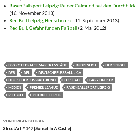
RasenBallsport Leipzig: Reiner Calmund hat den Durchblick
(16. November 2013)
Red Bull Leipzig, Heuschrecke
(11. September 2013)
Red Bull, Gefahr für den Fußball
(2. Mai 2012)
BSG ROTE BRAUSE MARKRANSTÄDT
BUNDESLIGA
DER SPIEGEL
DFB
DFL
DEUTSCHE FUSSBALL LIGA
DEUTSCHER FUSSBALL-BUND
FUSSBALL
GARY LINEKER
MEDIEN
PREMIER LEAGUE
RASENBALLSPORT LEIPZIG
RED BULL
RED BULL LEIPZIG
Beitragsnavigation
VORHERIGER BEITRAG
StreetArt # 147 [Sunset In A Castle]