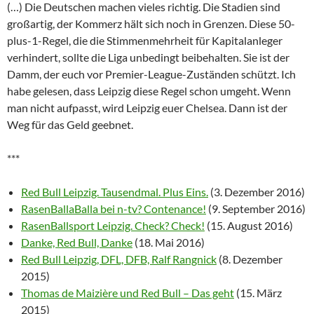
(…) Die Deutschen machen vieles richtig. Die Stadien sind
großartig, der Kommerz hält sich noch in Grenzen. Diese 50-
plus-1-Regel, die die Stimmenmehrheit für Kapitalanleger
verhindert, sollte die Liga unbedingt beibehalten. Sie ist der
Damm, der euch vor Premier-League-Zuständen schützt. Ich
habe gelesen, dass Leipzig diese Regel schon umgeht. Wenn
man nicht aufpasst, wird Leipzig euer Chelsea. Dann ist der
Weg für das Geld geebnet.
***
Red Bull Leipzig. Tausendmal. Plus Eins.
(3. Dezember 2016)
RasenBallaBalla bei n-tv? Contenance!
(9. September 2016)
RasenBallsport Leipzig. Check? Check!
(15. August 2016)
Danke, Red Bull, Danke
(18. Mai 2016)
Red Bull Leipzig, DFL, DFB, Ralf Rangnick
(8. Dezember
2015)
Thomas de Maizière und Red Bull – Das geht
(15. März
2015)