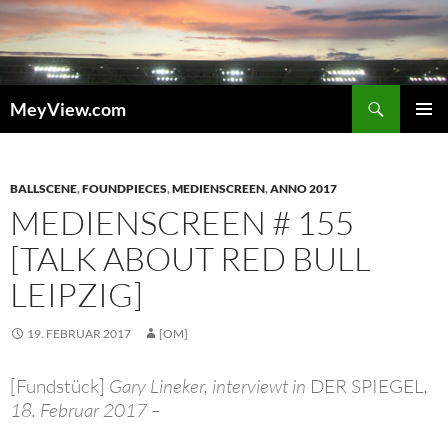
Zum
Inhalt
springen
Suchen
MeyView.com
PRIMÄR
MENÜ
BALLSCENE
,
FOUNDPIECES
,
MEDIENSCREEN
,
ANNO 2017
MEDIENSCREEN # 155
[TALK ABOUT RED BULL
LEIPZIG]
19. FEBRUAR 2017
[OM]
[Fundstück]
Gary Lineker, interviewt in
DER SPIEGEL
,
18. Februar 2017 –