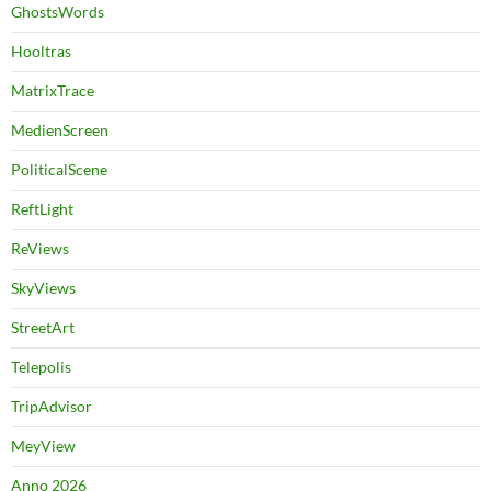
GhostsWords
Hooltras
MatrixTrace
MedienScreen
PoliticalScene
ReftLight
ReViews
SkyViews
StreetArt
Telepolis
TripAdvisor
MeyView
Anno 2026