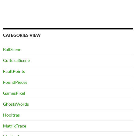
CATEGORIES VIEW
BallScene
CulturalScene
FaultPoints
FoundPieces
GamesPixel
GhostsWords
Hooltras
MatrixTrace