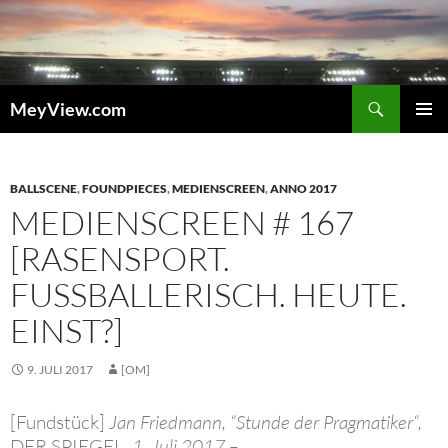
Zum
Inhalt
springen
Suchen
MeyView.com
PRIMÄR
MENÜ
BALLSCENE
,
FOUNDPIECES
,
MEDIENSCREEN
,
ANNO 2017
MEDIENSCREEN # 167
[RASENSPORT.
FUSSBALLERISCH. HEUTE. E
INST?]
9. JULI 2017
[OM]
[Fundstück]
Jan Friedmann, “Stunde der Pragmatiker“,
DER SPIEGEL
, 1. Juli 2017 –