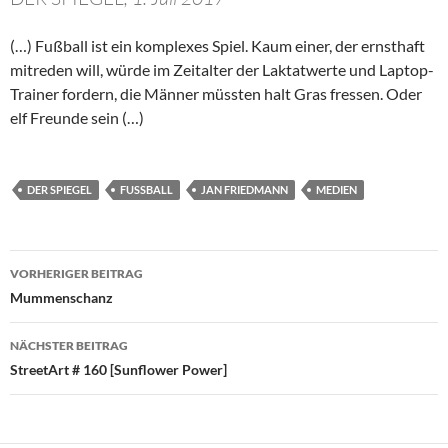
(…) Fußball ist ein komplexes Spiel. Kaum einer, der ernsthaft
mitreden will, würde im Zeitalter der Laktatwerte und Laptop-
Trainer fordern, die Männer müssten halt Gras fressen. Oder
elf Freunde sein (…)
DER SPIEGEL
FUSSBALL
JAN FRIEDMANN
MEDIEN
Beitragsnavigation
VORHERIGER BEITRAG
Mummenschanz
NÄCHSTER BEITRAG
StreetArt # 160 [Sunflower Power]