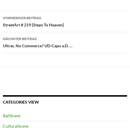
Beitragsnavigation
VORHERIGER BEITRAG
StreetArt # 219 [Steps To Heaven]
NÄCHSTER BEITRAG
Ultras. No Commerce? UD-Capo a.D. …
CATEGORIES VIEW
BallScene
CulturalScene