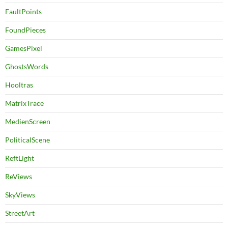
FaultPoints
FoundPieces
GamesPixel
GhostsWords
Hooltras
MatrixTrace
MedienScreen
PoliticalScene
ReftLight
ReViews
SkyViews
StreetArt