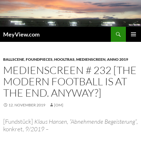
Zum
Inhalt
springen
Suchen
MeyView.com
PRIMÄR
MENÜ
BALLSCENE
,
FOUNDPIECES
,
HOOLTRAS
,
MEDIENSCREEN
,
ANNO 2019
MEDIENSCREEN # 232 [THE
MODERN FOOTBALL IS AT
THE END. ANYWAY?]
12. NOVEMBER 2019
[OM]
[Fundstück]
Klaus Hansen, “Abnehmende Begeisterung“,
konkret,
9/2019 –