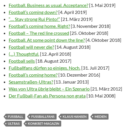
Football. Business as usual. Acceptance?
[1. Mai 2019]
Football’s coming down?
[4. April 2019]
“… Stay strong Rui Pinto!“
[21. März 2019]
Football’s coming home. Right?
[3. November 2018]
Football – The red line crossed
[25. Oktober 2018]
Football. At some point down the line?
[4. Oktober 2018]
Football will never die?
[14. August 2018]
(…) Thoughtful.
[12. April 2018]
Football sells
[18. August 2017]
Fußballfans dürfen so einiges. Noch.
[31. Juli 2017]
Football’s coming home?
[10. Dezember 2016]
Sesamstraßen-Ultras?
[13. Januar 2013]
Was von Ultra übrig bleibt – Ein Szenario
[21. März 2012]
Der Fußball-Fan als Persona non grata
[10. Mai 2008]
FUSSBALL
FUSSBALLFANS
KLAUS HANSEN
MEDIEN
ULTRAS
KONKRET-MAGAZIN