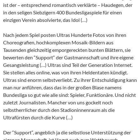
ist der – entsprechend romantisch verklärte – Haudegen, der
in den seligen Siebzigern 400 Bundesligaspiele für einen
einzigen Verein absolvierte, das Idol (…)
Nach jedem Spiel posten Ultras Hunderte Fotos von ihren
Choreografien, hochkomplexen Mosaik-Bildern aus
Tausenden gleichzeitig emporgereckten bunten Blättern, sie
bewerten den “Support“ der Gastmannschaft und ihre eigene
Gesangsleistung (…) Ultras sind Teil der Generation Internet.
Sie stellen alles online, was von ihren Heldentaten kündigt.
Ultras sind enorm selbstverliebt. Zu ihrer Entschuldigung kann
man nur anführen, dass das in der großen Blase namens
Bundesliga so gut wie alle sind: Spieler, Funktionäre. Und nicht
zuletzt Journalisten. Mancher von uns gockelt noch
selbstherrlicher durch den Stadioninnenraum als die
Ultrafürsten durch die Kurve (…)
Der “Support“, angeblich ja die selbstlose Unterstützung der
eigenen Mannschaft, ist längst auch zum Wettbewerb