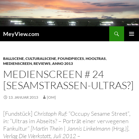
Zum
Inhalt
springen
Suchen
MeyView.com
PRIMÄR
MENÜ
BALLSCENE
,
CULTURALSCENE
,
FOUNDPIECES
,
HOOLTRAS
,
MEDIENSCREEN
,
REVIEWS
,
ANNO 2013
MEDIENSCREEN # 24
[SESAMSTRASSEN-ULTRAS?]
13. JANUAR 2013
[OM]
[Fundstück]
Christoph Ruf:
“Occupy Sesame Street“
,
in:
“Ultras im Abseits? – Porträt einer verwegenen
Fankultur“
[Martin Thein | Jannis Linkelmann (Hrsg.)]
,
Verlag Die Werkstatt, Juli 2012 –