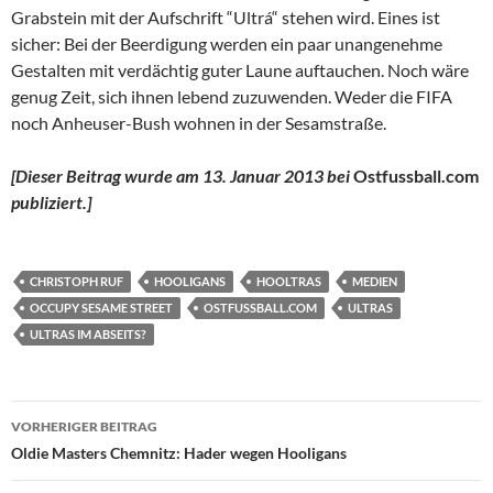
Grabstein mit der Aufschrift “Ultrá“ stehen wird. Eines ist
sicher: Bei der Beerdigung werden ein paar unangenehme
Gestalten mit verdächtig guter Laune auftauchen. Noch wäre
genug Zeit, sich ihnen lebend zuzuwenden. Weder die FIFA
noch Anheuser-Bush wohnen in der Sesamstraße.
[Dieser Beitrag wurde am 13. Januar 2013 bei
Ostfussball.com
publiziert
.]
CHRISTOPH RUF
HOOLIGANS
HOOLTRAS
MEDIEN
OCCUPY SESAME STREET
OSTFUSSBALL.COM
ULTRAS
ULTRAS IM ABSEITS?
Beitragsnavigation
VORHERIGER BEITRAG
Oldie Masters Chemnitz: Hader wegen Hooligans