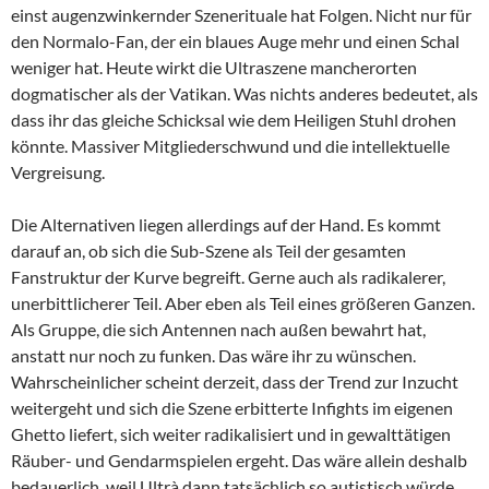
einst augenzwinkernder Szenerituale hat Folgen. Nicht nur für
den Normalo-Fan, der ein blaues Auge mehr und einen Schal
weniger hat. Heute wirkt die Ultraszene mancherorten
dogmatischer als der Vatikan. Was nichts anderes bedeutet, als
dass ihr das gleiche Schicksal wie dem Heiligen Stuhl drohen
könnte. Massiver Mitgliederschwund und die intellektuelle
Vergreisung.
Die Alternativen liegen allerdings auf der Hand. Es kommt
darauf an, ob sich die Sub-Szene als Teil der gesamten
Fanstruktur der Kurve begreift. Gerne auch als radikalerer,
unerbittlicherer Teil. Aber eben als Teil eines größeren Ganzen.
Als Gruppe, die sich Antennen nach außen bewahrt hat,
anstatt nur noch zu funken. Das wäre ihr zu wünschen.
Wahrscheinlicher scheint derzeit, dass der Trend zur Inzucht
weitergeht und sich die Szene erbitterte Infights im eigenen
Ghetto liefert, sich weiter radikalisiert und in gewalttätigen
Räuber- und Gendarmspielen ergeht. Das wäre allein deshalb
bedauerlich, weil Ultrà dann tatsächlich so autistisch würde,