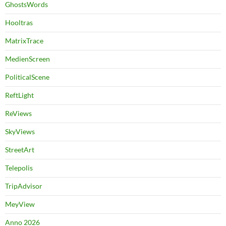
GhostsWords
Hooltras
MatrixTrace
MedienScreen
PoliticalScene
ReftLight
ReViews
SkyViews
StreetArt
Telepolis
TripAdvisor
MeyView
Anno 2026