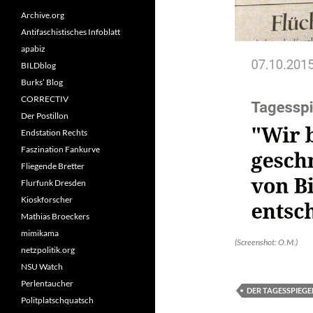
Archive.org
Antifaschistisches Infoblatt
apabiz
BILDblog
Burks’ Blog
CORRECTIV
Der Postillon
Endstation Rechts
Faszination Fankurve
Fliegende Bretter
Flurfunk Dresden
Kioskforscher
Mathias Broeckers
mimikama
(Screenshot: O.M.)
netzpolitik.org
NSU Watch
Perlentaucher
DER TAGESSPIEGE
Politplatschquatsch