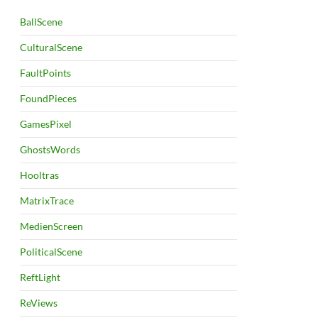
BallScene
CulturalScene
FaultPoints
FoundPieces
GamesPixel
GhostsWords
Hooltras
MatrixTrace
MedienScreen
PoliticalScene
ReftLight
ReViews