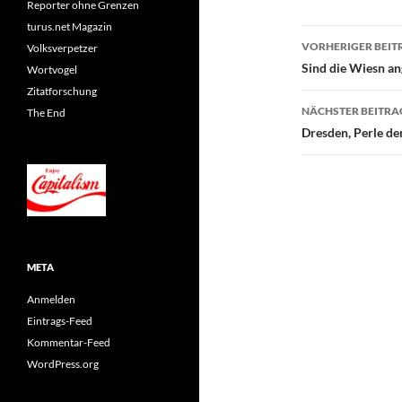
Reporter ohne Grenzen
turus.net Magazin
Beitragsn
VORHERIGER BEIT
Volksverpetzer
Sind die Wiesn a
Wortvogel
Zitatforschung
NÄCHSTER BEITRA
The End
Dresden, Perle d
META
Anmelden
Eintrags-Feed
Kommentar-Feed
WordPress.org