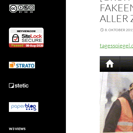
AKEEN
LLER Z
8. OKTOBER 201
tagesspiegel.
W3 VIEWS