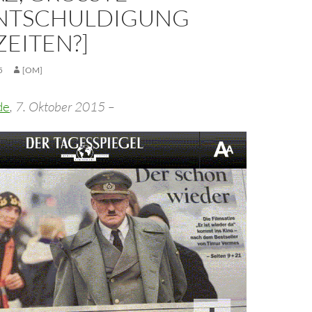
TSCHULDIGUNG A
EITEN?]
5
[OM]
de
, 7. Oktober 2015 –