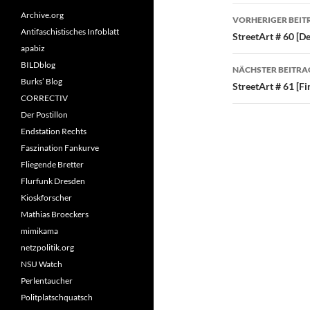
Beitragsn
Archive.org
VORHERIGER BEIT
Antifaschistisches Infoblatt
StreetArt # 60 [D
apabiz
BILDblog
NÄCHSTER BEITRA
Burks’ Blog
StreetArt # 61 [F
CORRECTIV
Der Postillon
Endstation Rechts
Faszination Fankurve
Fliegende Bretter
Flurfunk Dresden
Kioskforscher
Mathias Broeckers
mimikama
netzpolitik.org
NSU Watch
Perlentaucher
Politplatschquatsch