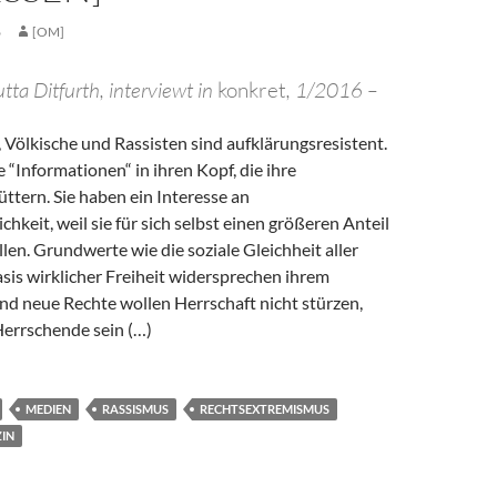
6
[OM]
tta Ditfurth, interviewt in
konkret
, 1/2016 –
 Völkische und Rassisten sind aufklärungsresistent.
e “Informationen“ in ihren Kopf, die ihre
ttern. Sie haben ein Interesse an
hkeit, weil sie für sich selbst einen größeren Anteil
len. Grundwerte wie die soziale Gleichheit aller
sis wirklicher Freiheit widersprechen ihrem
und neue Rechte wollen Herrschaft nicht stürzen,
Herrschende sein (…)
MEDIEN
RASSISMUS
RECHTSEXTREMISMUS
IN