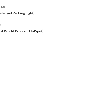
avigation
RAG
estroyed Parking Light]
G
irst World Problem HotSpot]