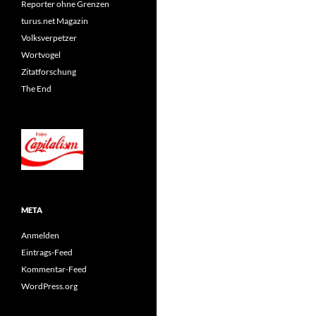
Reporter ohne Grenzen
turus.net Magazin
Volksverpetzer
Wortvogel
Zitatforschung
The End
META
Anmelden
Eintrags-Feed
Kommentar-Feed
WordPress.org