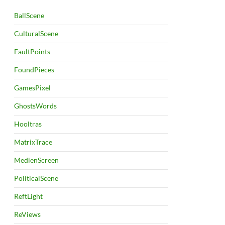
BallScene
CulturalScene
FaultPoints
FoundPieces
GamesPixel
GhostsWords
Hooltras
MatrixTrace
MedienScreen
PoliticalScene
ReftLight
ReViews