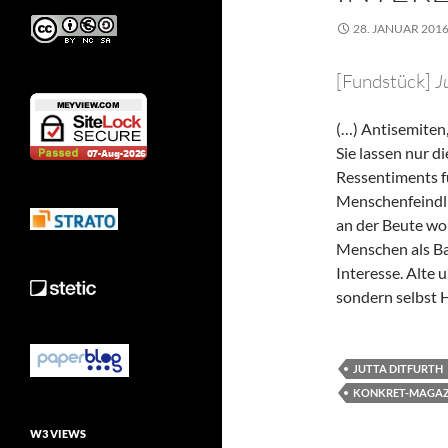
28. JANUAR 201
[Fundstück]
Ju
(…) Antisemiten,
Sie lassen nur di
Ressentiments fü
Menschenfeindlic
an der Beute wol
Menschen als Ba
Interesse. Alte 
sondern selbst 
JUTTA DITFURTH
KONKRET-MAGAZ
W3 VIEWS