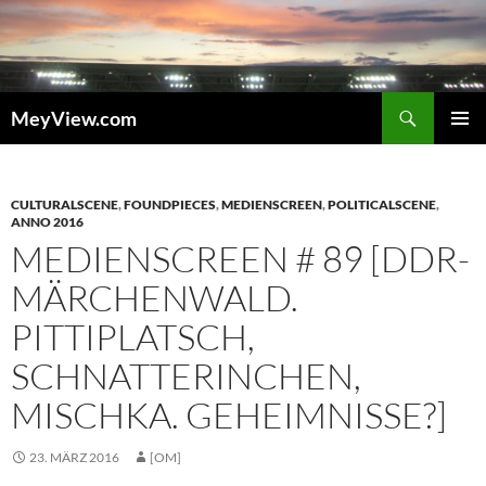
Zum
Inhalt
springen
Suchen
MeyView.com
PRIMÄR
MENÜ
CULTURALSCENE
,
FOUNDPIECES
,
MEDIENSCREEN
,
POLITICALSCENE
,
ANNO 2016
MEDIENSCREEN # 89 [DDR-
MÄRCHENWALD.
PITTIPLATSCH,
SCHNATTERINCHEN,
MISCHKA. GEHEIMNISSE?]
23. MÄRZ 2016
[OM]