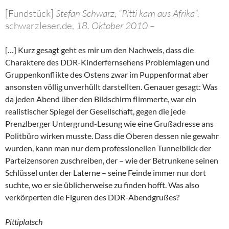
[Fundstück]
Stefan Schwarz, “Pitti kam aus Afrika“,
schwarzleser.de,
18. Oktober 2010 –
[…] Kurz gesagt geht es mir um den Nachweis, dass die
Charaktere des DDR-Kinderfernsehens Problemlagen und
Gruppenkonflikte des Ostens zwar im Puppenformat aber
ansonsten völlig unverhüllt darstellten. Genauer gesagt: Was
da jeden Abend über den Bildschirm flimmerte, war ein
realistischer Spiegel der Gesellschaft, gegen die jede
Prenzlberger Untergrund-Lesung wie eine Grußadresse ans
Politbüro wirken musste. Dass die Oberen dessen nie gewahr
wurden, kann man nur dem professionellen Tunnelblick der
Parteizensoren zuschreiben, der – wie der Betrunkene seinen
Schlüssel unter der Laterne – seine Feinde immer nur dort
suchte, wo er sie üblicherweise zu finden hofft. Was also
verkörperten die Figuren des DDR-Abendgrußes?
Pittiplatsch