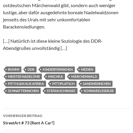
ostdeutschen Märchenwald gibt, sondern auch weniger
lustige, aber dafür ausgedehnte boreale Nadelwaldzonen
jenseits des Urals mit sehr unkomfortablen
Barackensiedlungen.
[…] Natürlich ist diese kleine Soziologie des DDR-
Abendgrußes unvollständig […]
BUMMI
DDR
KINDERFERNSEHEN
MEDIEN
MEISTER NADELÖHR
MISCHKA
MÄRCHENWALD
PITTI KAM AUS AFRIKA
PITTIPLATSCH
SANDMÄNNCHEN
SCHNATTERINCHEN
STEFAN SCHWARZ
SCHWARZLESER.DE
Beitragsnavigation
VORHERIGER BEITRAG
StreetArt # 73 [Rent A Car?]