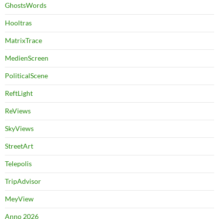
GhostsWords
Hooltras
MatrixTrace
MedienScreen
PoliticalScene
ReftLight
ReViews
SkyViews
StreetArt
Telepolis
TripAdvisor
MeyView
Anno 2026