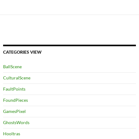
CATEGORIES VIEW
BallScene
CulturalScene
FaultPoints
FoundPieces
GamesPixel
GhostsWords
Hooltras