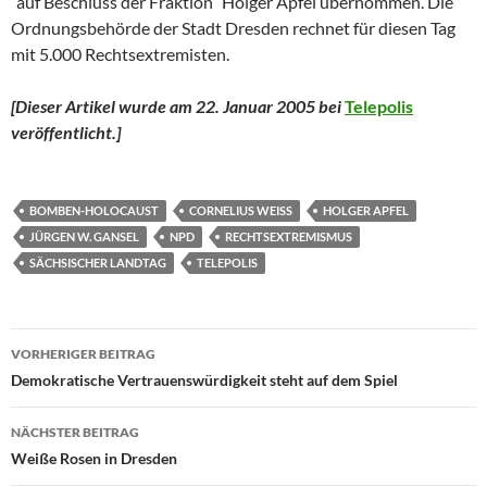
“auf Beschluss der Fraktion“ Holger Apfel übernommen. Die
Ordnungsbehörde der Stadt Dresden rechnet für diesen Tag
mit 5.000 Rechtsextremisten.
[Dieser Artikel wurde am 22. Januar 2005 bei
Telepolis
veröffentlicht.]
BOMBEN-HOLOCAUST
CORNELIUS WEISS
HOLGER APFEL
JÜRGEN W. GANSEL
NPD
RECHTSEXTREMISMUS
SÄCHSISCHER LANDTAG
TELEPOLIS
Beitragsnavigation
VORHERIGER BEITRAG
Demokratische Vertrauenswürdigkeit steht auf dem Spiel
NÄCHSTER BEITRAG
Weiße Rosen in Dresden