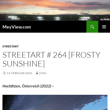
Zum
Inhalt
springen
Suchen
MeyView.com
PRIMÄR
MENÜ
STREETART
STREETART # 264 [FROSTY
SUNSHINE]
14. FEBRUAR 2022
[OM]
Hochfilzen, Österreich (2022) –