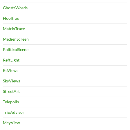
GhostsWords
Hooltras
MatrixTrace
MedienScreen
PoliticalScene
ReftLight
ReViews
SkyViews
StreetArt
Telepolis
TripAdvisor
MeyView