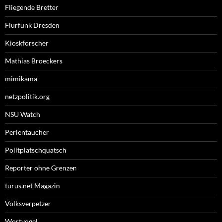
Fliegende Bretter
Flurfunk Dresden
Kioskforscher
Mathias Broeckers
mimikama
netzpolitik.org
NSU Watch
Perlentaucher
Politplatschquatsch
Reporter ohne Grenzen
turus.net Magazin
Volksverpetzer
Wortvogel