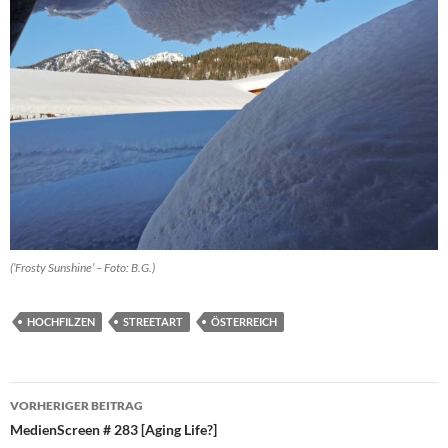
(’Frosty Sunshine’ – Foto: B.G.)
HOCHFILZEN
STREETART
ÖSTERREICH
Beitragsnavigation
VORHERIGER BEITRAG
MedienScreen # 283 [Aging Life?]