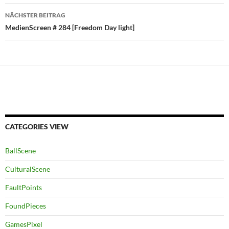
NÄCHSTER BEITRAG
MedienScreen # 284 [Freedom Day light]
CATEGORIES VIEW
BallScene
CulturalScene
FaultPoints
FoundPieces
GamesPixel