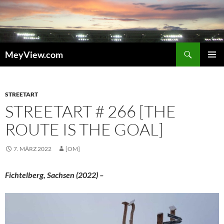
Zum
Inhalt
springen
Suchen
MeyView.com
PRIMÄR
MENÜ
STREETART
STREETART # 266 [THE
ROUTE IS THE GOAL]
7. MÄRZ 2022
[OM]
Fichtelberg, Sachsen (2022) –