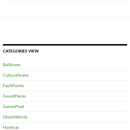
CATEGORIES VIEW
BallScene
CulturalScene
FaultPoints
FoundPieces
GamesPixel
GhostsWords
Hooltras