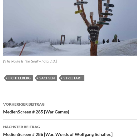
(’The Route Is The Goal’ – Foto: J.D.)
FICHTELBERG
SACHSEN
STREETART
Beitragsnavigation
VORHERIGER BEITRAG
MedienScreen # 285 [War Games]
NÄCHSTER BEITRAG
MedienScreen # 286 [War. Words of Wolfgang Schaller.]