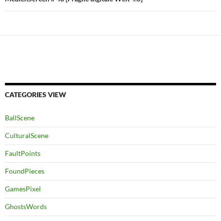
CATEGORIES VIEW
BallScene
CulturalScene
FaultPoints
FoundPieces
GamesPixel
GhostsWords