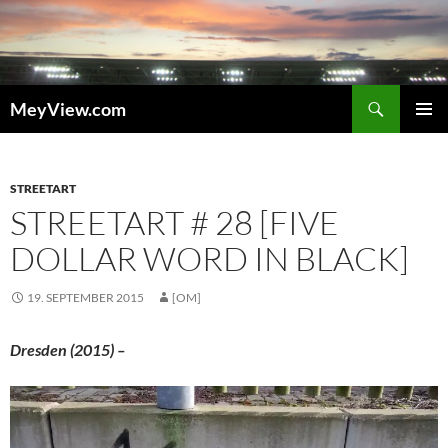
Zum
Inhalt
springen
Suchen
MeyView.com
PRIMÄR
MENÜ
STREETART
STREETART # 28 [FIVE
DOLLAR WORD IN BLACK]
19. SEPTEMBER 2015
[OM]
Dresden (2015) –