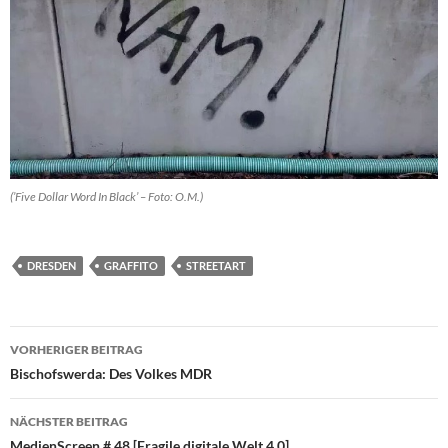
(’Five Dollar Word In Black’ – Foto: O.M.)
DRESDEN
GRAFFITO
STREETART
Beitragsnavigation
VORHERIGER BEITRAG
Bischofswerda: Des Volkes MDR
NÄCHSTER BEITRAG
MedienScreen # 48 [Fragile digitale Welt 4.0]