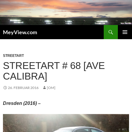
Zum
Inhalt
springen
Suchen
MeyView.com
PRIMÄR
MENÜ
STREETART
STREETART # 68 [AVE
CALIBRA]
26. FEBRUAR 2016
[OM]
Dresden (2016) –