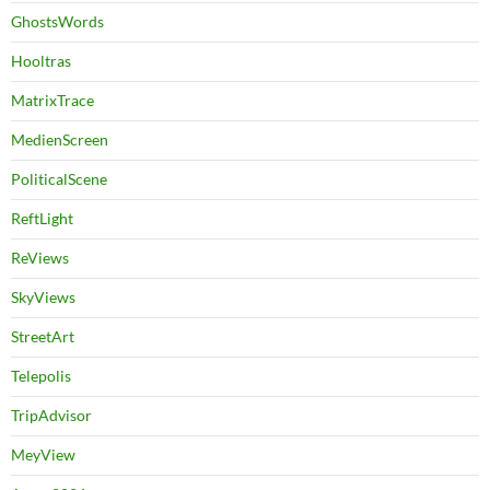
GhostsWords
Hooltras
MatrixTrace
MedienScreen
PoliticalScene
ReftLight
ReViews
SkyViews
StreetArt
Telepolis
TripAdvisor
MeyView