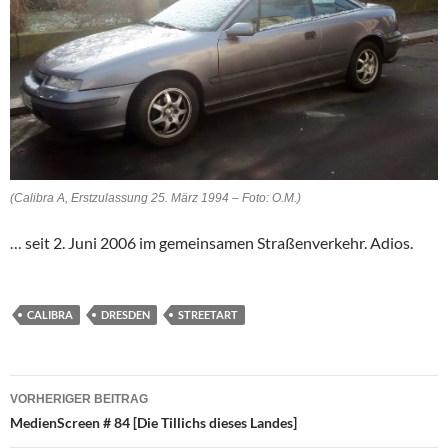
(Calibra A, Erstzulassung 25. März 1994 – Foto: O.M.)
… seit 2. Juni 2006 im gemeinsamen Straßenverkehr. Adios.
CALIBRA
DRESDEN
STREETART
Beitragsnavigation
VORHERIGER BEITRAG
MedienScreen # 84 [Die Tillichs dieses Landes]