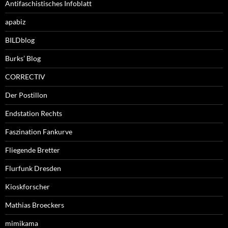
Antifaschistisches Infoblatt
apabiz
BILDblog
Burks’ Blog
CORRECTIV
Der Postillon
Endstation Rechts
Faszination Fankurve
Fliegende Bretter
Flurfunk Dresden
Kioskforscher
Mathias Broeckers
mimikama