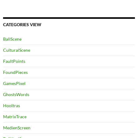
CATEGORIES VIEW
BallScene
CulturalScene
FaultPoints
FoundPieces
GamesPixel
GhostsWords
Hooltras
MatrixTrace
MedienScreen