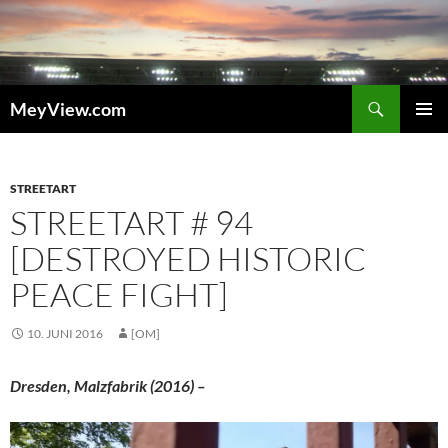
Zum
Inhalt
springen
Suchen
MeyView.com
PRIMÄR
MENÜ
STREETART
STREETART # 94
[DESTROYED HISTORIC
PEACE FIGHT]
10. JUNI 2016
[OM]
Dresden, Malzfabrik (2016) –