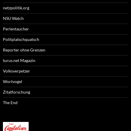
netzpolitik.org
NSU Watch
Perlentaucher
Politplatschquatsch
Reporter ohne Grenzen
turus.net Magazin
Volksverpetzer
Wortvogel
Zitatforschung
The End