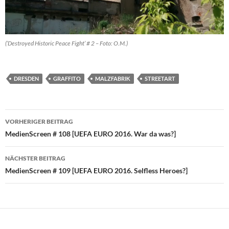
(’Destroyed Historic Peace Fight’ # 2 – Foto: O.M.)
DRESDEN
GRAFFITO
MALZFABRIK
STREETART
Beitragsnavigation
VORHERIGER BEITRAG
MedienScreen # 108 [UEFA EURO 2016. War da was?]
NÄCHSTER BEITRAG
MedienScreen # 109 [UEFA EURO 2016. Selfless Heroes?]