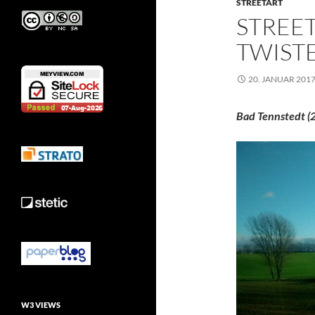
STREETART
STREET
TWIST
20. JANUAR 201
Bad Tennstedt (
W3 VIEWS