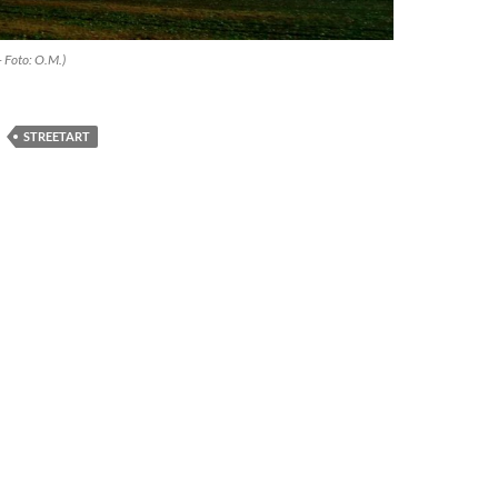
 – Foto: O.M.)
STREETART