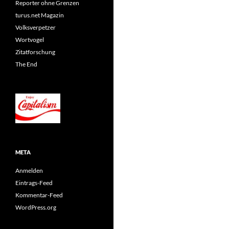
Reporter ohne Grenzen
turus.net Magazin
Volksverpetzer
Wortvogel
Zitatforschung
The End
META
Anmelden
Eintrags-Feed
Kommentar-Feed
WordPress.org