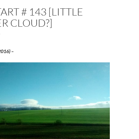
ART # 143 [LITTLE
ER CLOUD?]
7
2016) –