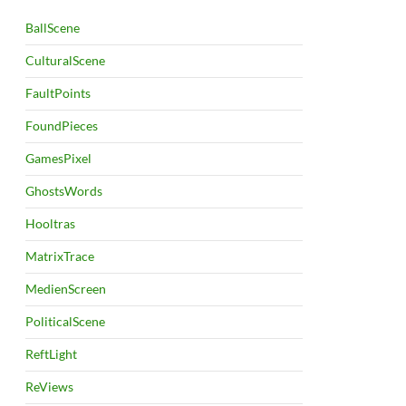
BallScene
CulturalScene
FaultPoints
FoundPieces
GamesPixel
GhostsWords
Hooltras
MatrixTrace
MedienScreen
PoliticalScene
ReftLight
ReViews