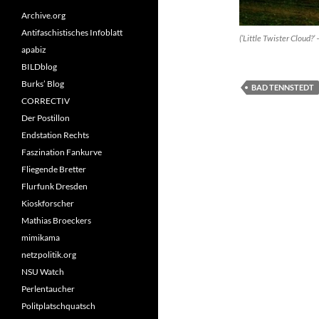
Archive.org
Antifaschistisches Infoblatt
(’Little Twister Cloud?’
apabiz
BILDblog
Burks’ Blog
BAD TENNSTEDT
CORRECTIV
Der Postillon
Endstation Rechts
Faszination Fankurve
Fliegende Bretter
Flurfunk Dresden
Kioskforscher
Mathias Broeckers
mimikama
netzpolitik.org
NSU Watch
Perlentaucher
Politplatschquatsch