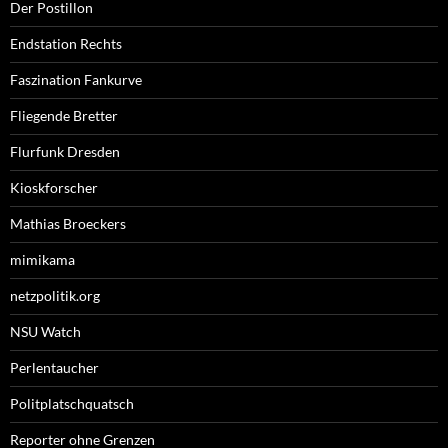
Der Postillon
Endstation Rechts
Faszination Fankurve
Fliegende Bretter
Flurfunk Dresden
Kioskforscher
Mathias Broeckers
mimikama
netzpolitik.org
NSU Watch
Perlentaucher
Politplatschquatsch
Reporter ohne Grenzen