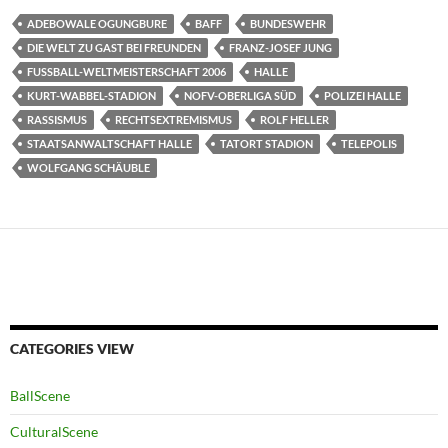
ADEBOWALE OGUNGBURE
BAFF
BUNDESWEHR
DIE WELT ZU GAST BEI FREUNDEN
FRANZ-JOSEF JUNG
FUSSBALL-WELTMEISTERSCHAFT 2006
HALLE
KURT-WABBEL-STADION
NOFV-OBERLIGA SÜD
POLIZEI HALLE
RASSISMUS
RECHTSEXTREMISMUS
ROLF HELLER
STAATSANWALTSCHAFT HALLE
TATORT STADION
TELEPOLIS
WOLFGANG SCHÄUBLE
CATEGORIES VIEW
BallScene
CulturalScene