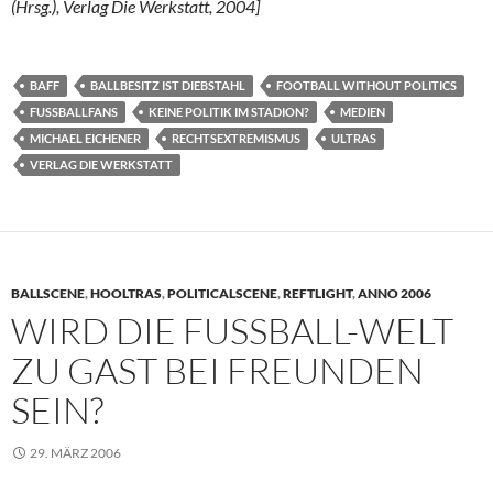
(Hrsg.), Verlag Die Werkstatt, 2004]
BAFF
BALLBESITZ IST DIEBSTAHL
FOOTBALL WITHOUT POLITICS
FUSSBALLFANS
KEINE POLITIK IM STADION?
MEDIEN
MICHAEL EICHENER
RECHTSEXTREMISMUS
ULTRAS
VERLAG DIE WERKSTATT
BALLSCENE
,
HOOLTRAS
,
POLITICALSCENE
,
REFTLIGHT
,
ANNO 2006
WIRD DIE FUSSBALL-WELT Z
U GAST BEI FREUNDEN S
EIN?
29. MÄRZ 2006