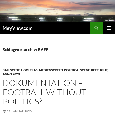
Zum
Inhalt
springen
Suchen
MeyView.com
PRIMÄR
MENÜ
Schlagwortarchiv: BAFF
BALLSCENE
,
HOOLTRAS
,
MEDIENSCREEN
,
POLITICALSCENE
,
REFTLIGHT
,
ANNO 2020
DOKUMENTATION –
FOOTBALL WITHOUT
POLITICS?
22. JANUAR 2020