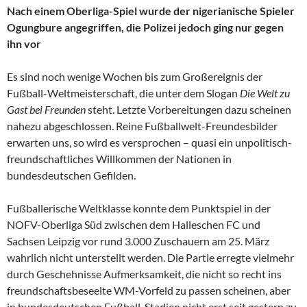
Nach einem Oberliga-Spiel wurde der nigerianische Spieler
Ogungbure angegriffen, die Polizei jedoch ging nur gegen
ihn vor
Es sind noch wenige Wochen bis zum Großereignis der
Fußball-Weltmeisterschaft, die unter dem Slogan
Die Welt zu
Gast bei Freunden
steht. Letzte Vorbereitungen dazu scheinen
nahezu abgeschlossen. Reine Fußballwelt-Freundesbilder
erwarten uns, so wird es versprochen – quasi ein unpolitisch-
freundschaftliches Willkommen der Nationen in
bundesdeutschen Gefilden.
Fußballerische Weltklasse konnte dem Punktspiel in der
NOFV-Oberliga Süd zwischen dem Halleschen FC und
Sachsen Leipzig vor rund 3.000 Zuschauern am 25. März
wahrlich nicht unterstellt werden. Die Partie erregte vielmehr
durch Geschehnisse Aufmerksamkeit, die nicht so recht ins
freundschaftsbeseelte WM-Vorfeld zu passen scheinen, aber
in bundesdeutschen Fußball-Stadien nicht erst seit gestern zu