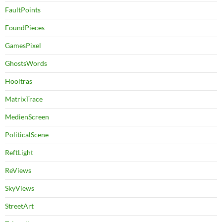
FaultPoints
FoundPieces
GamesPixel
GhostsWords
Hooltras
MatrixTrace
MedienScreen
PoliticalScene
ReftLight
ReViews
SkyViews
StreetArt