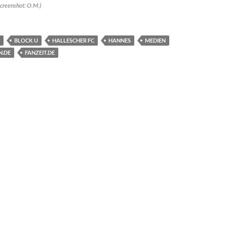
Screenshot: O.M.)
BLOCK U
HALLESCHER FC
HANNES
MEDIEN
N.DE
FANZEIT.DE