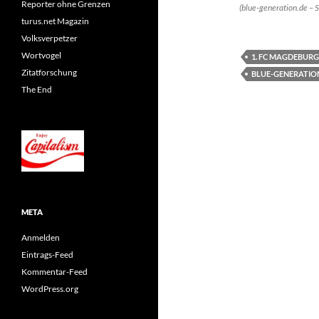
Reporter ohne Grenzen
(blue-generation.de – 
turus.net Magazin
Volksverpetzer
Wortvogel
1. FC MAGDEBURG
Zitatforschung
BLUE-GENERATIO
The End
META
Anmelden
Eintrags-Feed
Kommentar-Feed
WordPress.org