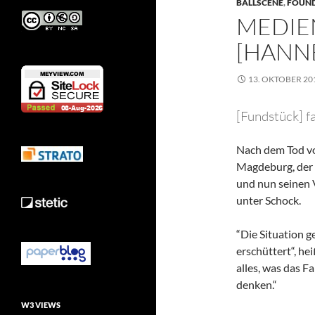
BALLSCENE
,
FOUND
MEDIE
[HANN
13. OKTOBER 20
[Fundstück] f
Nach dem Tod vo
Magdeburg, der 
und nun seinen V
unter Schock.
“Die Situation g
erschüttert“, he
alles, was das F
denken.“
W3 VIEWS