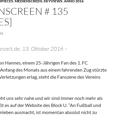
PIECES
,
MEDIENSCREEN
,
SKYVIEWS
,
ANNO 2016
NSCREEN # 135
ES]
16
anzeit.de
, 13. Oktober 2016 –
n Hannes, einem 25-Jährigen Fan des 1. FC
Anfang des Monats aus einem fahrenden Zug stürzte
erletzungen erlag, steht die Fanszene des Vereins
eht uns sehr nahe und wir sind immer noch mehr als
ißt es auf der Website des Block U. “An Fußball und
anleben ausmacht, ist momentan absolut nicht zu