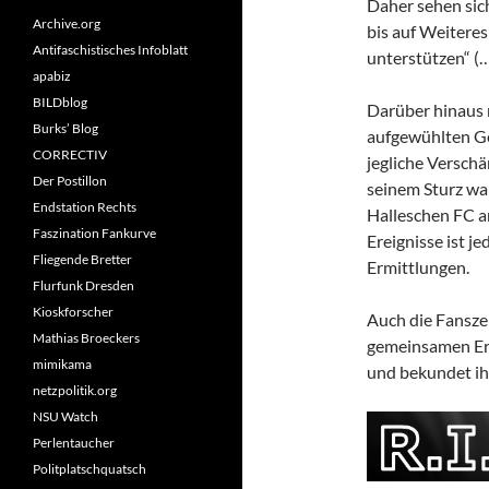
Daher sehen sic
Archive.org
bis auf Weiteres
Antifaschistisches Infoblatt
unterstützen“ (
apabiz
BILDblog
Darüber hinaus r
Burks’ Blog
aufgewühlten Ge
CORRECTIV
jegliche Verschä
Der Postillon
seinem Sturz wa
Endstation Rechts
Halleschen FC a
Faszination Fankurve
Ereignisse ist j
Fliegende Bretter
Ermittlungen.
Flurfunk Dresden
Kioskforscher
Auch die Fanszen
Mathias Broeckers
gemeinsamen Erk
mimikama
und bekundet ih
netzpolitik.org
NSU Watch
Perlentaucher
Politplatschquatsch