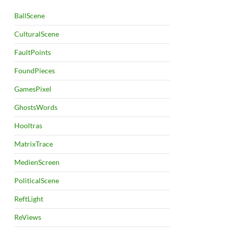
BallScene
CulturalScene
FaultPoints
FoundPieces
GamesPixel
GhostsWords
Hooltras
MatrixTrace
MedienScreen
PoliticalScene
ReftLight
ReViews