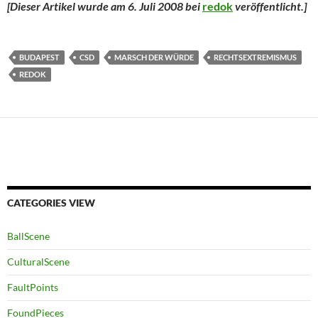
[Dieser Artikel wurde am 6. Juli 2008 bei
redok
veröffentlicht.
]
BUDAPEST
CSD
MARSCH DER WÜRDE
RECHTSEXTREMISMUS
REDOK
CATEGORIES VIEW
BallScene
CulturalScene
FaultPoints
FoundPieces