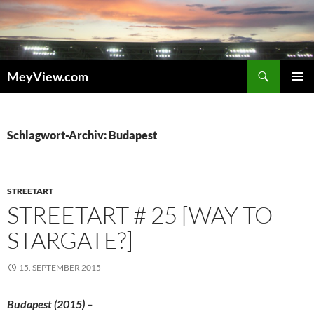
Zum
Inhalt
springen
Suchen
MeyView.com
PRIMÄR
MENÜ
Schlagwort-Archiv: Budapest
STREETART
STREETART # 25 [WAY TO
STARGATE?]
15. SEPTEMBER 2015
Budapest (2015) –