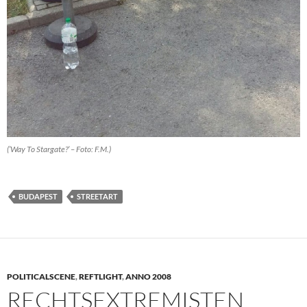
(’Way To Stargate?’ – Foto: F.M.)
BUDAPEST
STREETART
POLITICALSCENE
,
REFTLIGHT
,
ANNO 2008
RECHTSEXTREMISTEN