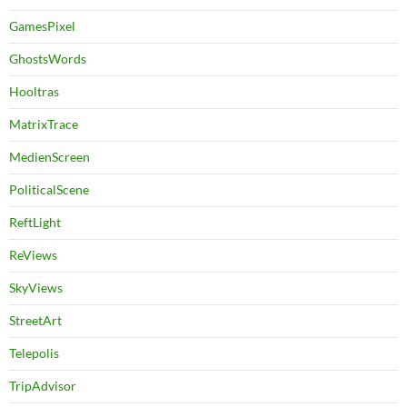
GamesPixel
GhostsWords
Hooltras
MatrixTrace
MedienScreen
PoliticalScene
ReftLight
ReViews
SkyViews
StreetArt
Telepolis
TripAdvisor