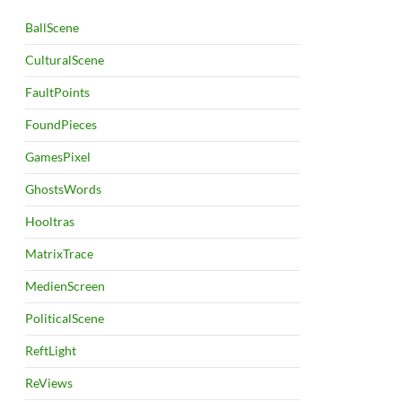
BallScene
CulturalScene
FaultPoints
FoundPieces
GamesPixel
GhostsWords
Hooltras
MatrixTrace
MedienScreen
PoliticalScene
ReftLight
ReViews