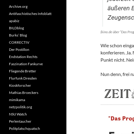
Archive.org
Antifaschistisches Infoblatt
apabiz
BILDblog
(kino.de über “Das Pro
Burks’ Blog
CORRECTIV
Wie schon eingan
Der Postillon
konferieren. Ja.
Endstation Rechts
Punkt nicht. Nei
Faszination Fankurve
Fliegende Bretter
Nun denn, frei n
Flurfunk Dresden
Kioskforscher
Mathias Broeckers
mimikama
netzpolitik.org
NSU Watch
Perlentaucher
Politplatschquatsch