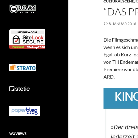
CULTURALSCENE
,
F
“DAS 
8. JANUAR 2016
Die Filmgeschmä
wenn es sich um
Egal, ob Kurz- o
von Till Endema
Premiere war ü
ARD.
W3 VIEWS