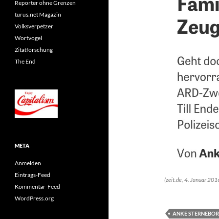
Reporter ohne Grenzen
turus.net Magazin
Volksverpetzer
Wortvogel
Zitatforschung
The End
META
Anmelden
Eintrags-Feed
(zeit.de, 4. Januar 20
Kommentar-Feed
WordPress.org
ANKE STERNEBO