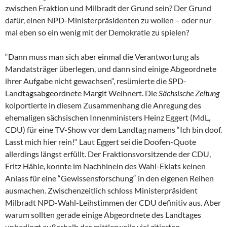
zwischen Fraktion und Milbradt der Grund sein? Der Grund
dafür, einen NPD-Ministerpräsidenten zu wollen – oder nur
mal eben so ein wenig mit der Demokratie zu spielen?
“Dann muss man sich aber einmal die Verantwortung als
Mandatsträger überlegen, und dann sind einige Abgeordnete
ihrer Aufgabe nicht gewachsen“, resümierte die SPD-
Landtagsabgeordnete Margit Weihnert. Die
Sächsische Zeitung
kolportierte in diesem Zusammenhang die Anregung des
ehemaligen sächsischen Innenministers Heinz Eggert (MdL,
CDU) für eine TV-Show vor dem Landtag namens “Ich bin doof.
Lasst mich hier rein!“ Laut Eggert sei die Doofen-Quote
allerdings längst erfüllt. Der Fraktionsvorsitzende der CDU,
Fritz Hähle, konnte im Nachhinein des Wahl-Eklats keinen
Anlass für eine “Gewissensforschung“ in den eigenen Reihen
ausmachen. Zwischenzeitlich schloss Ministerpräsident
Milbradt NPD-Wahl-Leihstimmen der CDU definitiv aus. Aber
warum sollten gerade einige Abgeordnete des Landtages
unbedingt außerhalb der mittlerweile viel zitierten