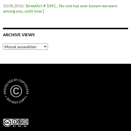
10.08.2016
:
StreetArt # 104 [... No one has ever known we were
among you, until now.]
ARCHIVE VIEWS
Archive
Views