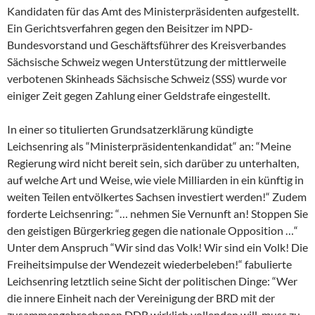
Kandidaten für das Amt des Ministerpräsidenten aufgestellt.
Ein Gerichtsverfahren gegen den Beisitzer im NPD-
Bundesvorstand und Geschäftsführer des Kreisverbandes
Sächsische Schweiz wegen Unterstützung der mittlerweile
verbotenen Skinheads Sächsische Schweiz (SSS) wurde vor
einiger Zeit gegen Zahlung einer Geldstrafe eingestellt.
In einer so titulierten Grundsatzerklärung kündigte
Leichsenring als “Ministerpräsidentenkandidat“ an: “Meine
Regierung wird nicht bereit sein, sich darüber zu unterhalten,
auf welche Art und Weise, wie viele Milliarden in ein künftig in
weiten Teilen entvölkertes Sachsen investiert werden!“ Zudem
forderte Leichsenring: “… nehmen Sie Vernunft an! Stoppen Sie
den geistigen Bürgerkrieg gegen die nationale Opposition …“
Unter dem Anspruch “Wir sind das Volk! Wir sind ein Volk! Die
Freiheitsimpulse der Wendezeit wiederbeleben!“ fabulierte
Leichsenring letztlich seine Sicht der politischen Dinge: “Wer
die innere Einheit nach der Vereinigung der BRD mit der
zusammengebrochenen DDR wirklich vollenden will, muss zu