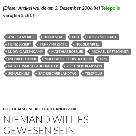
[Dieser Artikel wurde am 3. Dezember 2006 bei
Telepolis
veröffentlicht.]
ANGELA MERKEL
BUNDESTAG
CDU
GEORG MILBRADT
HEINZ EGGERT
HENRY NITZSCHE
HOLGER APFEL
LUDWIG ALTENKAMP
MATTHIAS RÖSSLER
MICHAEL KRETSCHMER
MICHAEL LUTHER
MULTI-KULTI-SCHWUCHTELN
NPD
PATRIOTISMUSBEAUFTRAGTER
RECHTSEXTREMISMUS
SCHULDKULT
SÄCHSISCHER LANDTAG
TELEPOLIS
POLITICALSCENE
,
REFTLIGHT
,
ANNO 2004
NIEMAND WILL ES
GEWESEN SEIN