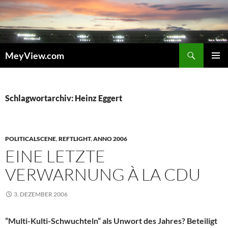
Zum
Inhalt
springen
Suchen
MeyView.com
PRIMÄR
MENÜ
Schlagwortarchiv: Heinz Eggert
POLITICALSCENE
,
REFTLIGHT
,
ANNO 2006
EINE LETZTE
VERWARNUNG À LA CDU
3. DEZEMBER 2006
“Multi-Kulti-Schwuchteln“ als Unwort des Jahres? Beteiligt