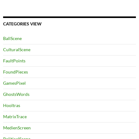
CATEGORIES VIEW
BallScene
CulturalScene
FaultPoints
FoundPieces
GamesPixel
GhostsWords
Hooltras
MatrixTrace
MedienScreen
PoliticalScene