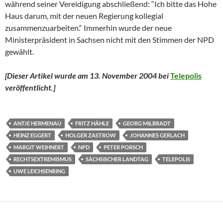
während seiner Vereidigung abschließend: “Ich bitte das Hohe
Haus darum, mit der neuen Regierung kollegial
zusammenzuarbeiten.“ Immerhin wurde der neue
Ministerpräsident in Sachsen nicht mit den Stimmen der NPD
gewählt.
[Dieser Artikel wurde am 13. November 2004 bei
Telepolis
veröffentlicht.]
ANTJE HERMENAU
FRITZ HÄHLE
GEORG MILBRADT
HEINZ EGGERT
HOLGER ZASTROW
JOHANNES GERLACH
MARGIT WEIHNERT
NPD
PETER PORSCH
RECHTSEXTREMISMUS
SÄCHSISCHER LANDTAG
TELEPOLIS
UWE LEICHSENRING