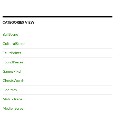
CATEGORIES VIEW
BallScene
CulturalScene
FaultPoints
FoundPieces
GamesPixel
GhostsWords
Hooltras
MatrixTrace
MedienScreen