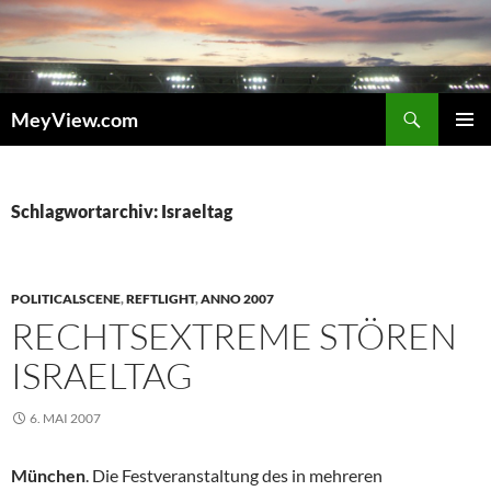
Zum
Inhalt
springen
Suchen
MeyView.com
PRIMÄR
MENÜ
Schlagwortarchiv: Israeltag
POLITICALSCENE
,
REFTLIGHT
,
ANNO 2007
RECHTSEXTREME STÖREN
ISRAELTAG
6. MAI 2007
München
. Die Festveranstaltung des in mehreren