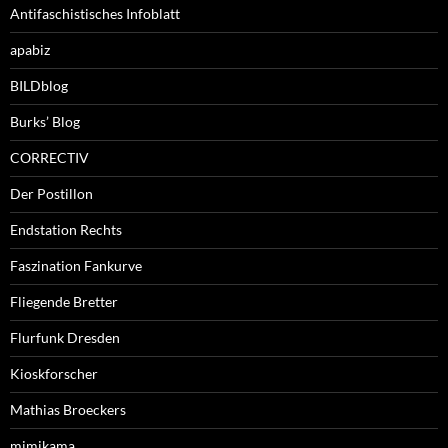
Antifaschistisches Infoblatt
apabiz
BILDblog
Burks’ Blog
CORRECTIV
Der Postillon
Endstation Rechts
Faszination Fankurve
Fliegende Bretter
Flurfunk Dresden
Kioskforscher
Mathias Broeckers
mimikama