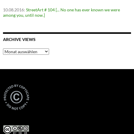
10.08.2016
:
StreetArt # 104 [... No one has ever known we were
among you, until now.]
ARCHIVE VIEWS
Archive
Views