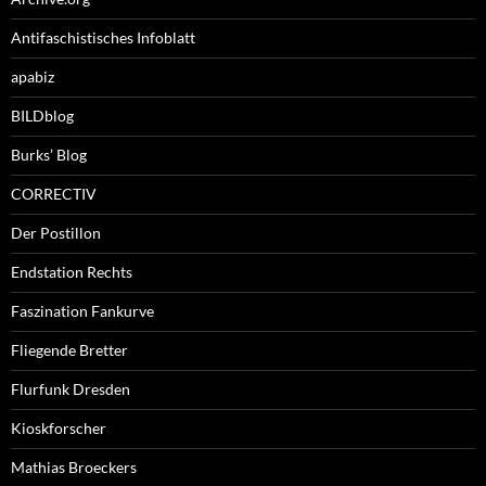
Antifaschistisches Infoblatt
apabiz
BILDblog
Burks’ Blog
CORRECTIV
Der Postillon
Endstation Rechts
Faszination Fankurve
Fliegende Bretter
Flurfunk Dresden
Kioskforscher
Mathias Broeckers