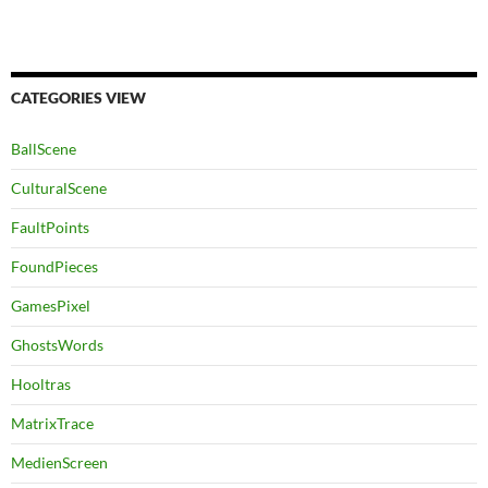
CATEGORIES VIEW
BallScene
CulturalScene
FaultPoints
FoundPieces
GamesPixel
GhostsWords
Hooltras
MatrixTrace
MedienScreen