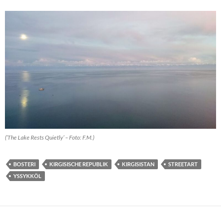
(’The Lake Rests Quietly’ – Foto: F.M.)
BOSTERI
KIRGISISCHE REPUBLIK
KIRGISISTAN
STREETART
YSSYKKÖL