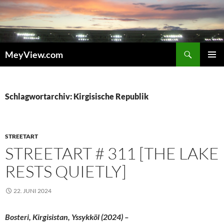
Zum
Inhalt
springen
Suchen
MeyView.com
PRIMÄR
MENÜ
Schlagwortarchiv: Kirgisische Republik
STREETART
STREETART # 311 [THE LAKE
RESTS QUIETLY]
22. JUNI 2024
Bosteri, Kirgisistan, Yssykköl (2024) –