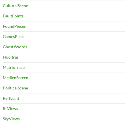
CulturalScene
FaultPoints
FoundPieces
GamesPixel
GhostsWords
Hooltras
MatrixTrace
MedienScreen
PoliticalScene
ReftLight
ReViews
SkyViews