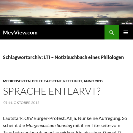
Zum
Inhalt
springen
Suchen
MeyView.com
PRIMÄR
MENÜ
Schlagwortarchiv: LTI – Notizbuchbuch eines Philologen
MEDIENSCREEN
,
POLITICALSCENE
,
REFTLIGHT
,
ANNO 2015
SPRACHE ENTLARVT?
11. OKTOBER 2015
Lautstark. Oh? Bürger-Protest. Ahja. Nur keine Aufregung. So
scheint die
Morgenpost am Sonntag
mit ihrer Titelseite vom
Tage beinahe beruhigend zu wirken. Ein bisschen. Gewollt?