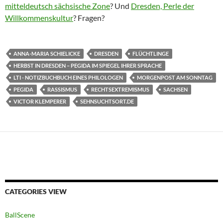
mitteldeutsch sächsische Zone
? Und
Dresden, Perle der
Willkommenskultur
? Fragen?
ANNA-MARIA SCHIELICKE
DRESDEN
FLÜCHTLINGE
HERBST IN DRESDEN – PEGIDA IM SPIEGEL IHRER SPRACHE
LTI - NOTIZBUCHBUCH EINES PHILOLOGEN
MORGENPOST AM SONNTAG
PEGIDA
RASSISMUS
RECHTSEXTREMISMUS
SACHSEN
VICTOR KLEMPERER
SEHNSUCHTSORT.DE
CATEGORIES VIEW
BallScene