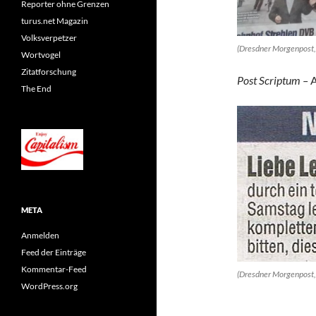
Reporter ohne Grenzen
turus.net Magazin
Volksverpetzer
(Dresdner Morgenpost, 
Wortvogel
Zitatforschung
Post Scriptum –
A
The End
META
Anmelden
Feed der Einträge
Kommentar-Feed
(Dresdner Morgenpost, 
WordPress.org