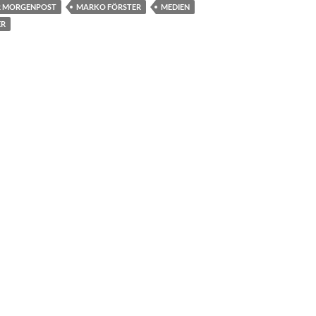
R MORGENPOST
MARKO FÖRSTER
MEDIEN
ER