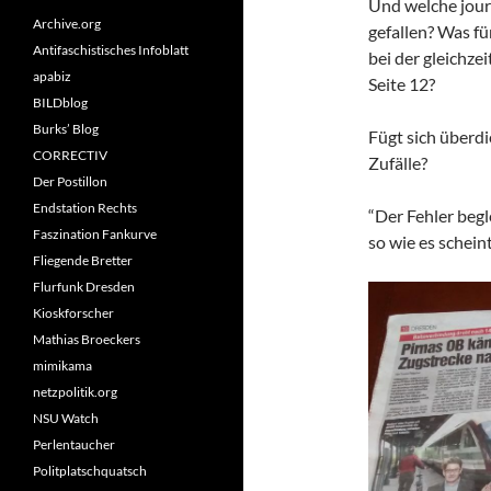
Und welche jour
Archive.org
gefallen? Was fü
Antifaschistisches Infoblatt
bei der gleichze
apabiz
Seite 12?
BILDblog
Burks’ Blog
Fügt sich überdie
CORRECTIV
Zufälle?
Der Postillon
Endstation Rechts
“Der Fehler begl
Faszination Fankurve
so wie es schein
Fliegende Bretter
Flurfunk Dresden
Kioskforscher
Mathias Broeckers
mimikama
netzpolitik.org
NSU Watch
Perlentaucher
Politplatschquatsch