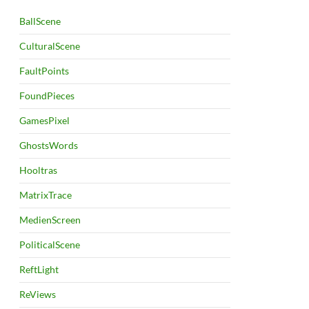
BallScene
CulturalScene
FaultPoints
FoundPieces
GamesPixel
GhostsWords
Hooltras
MatrixTrace
MedienScreen
PoliticalScene
ReftLight
ReViews