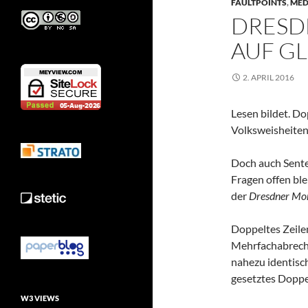
FAULTPOINTS
,
MED
DRESD
AUF GL
2. APRIL 2016
Lesen bildet. Do
Volksweisheiten
Doch auch Sente
Fragen offen bl
der
Dresdner Mo
Doppeltes Zeile
Mehrfachabrechn
nahezu identisc
gesetztes Doppel
W3 VIEWS