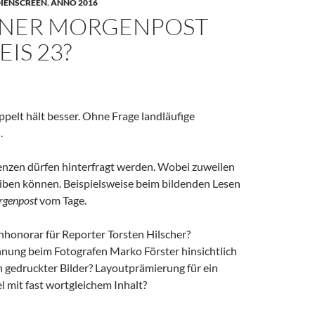
IENSCREEN
,
ANNO 2016
NER MORGENPOST
EIS 23?
ppelt hält besser. Ohne Frage landläufige
.
nzen dürfen hinterfragt werden. Wobei zuweilen
eiben können. Beispielsweise beim bildenden Lesen
rgenpost
vom Tage.
nhonorar für Reporter Torsten Hilscher?
ung beim Fotografen Marko Förster hinsichtlich
h gedruckter Bilder? Layoutprämierung für ein
 mit fast wortgleichem Inhalt?