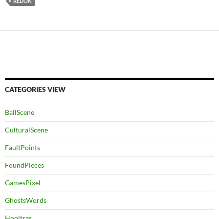
REDOK
CATEGORIES VIEW
BallScene
CulturalScene
FaultPoints
FoundPieces
GamesPixel
GhostsWords
Hooltras