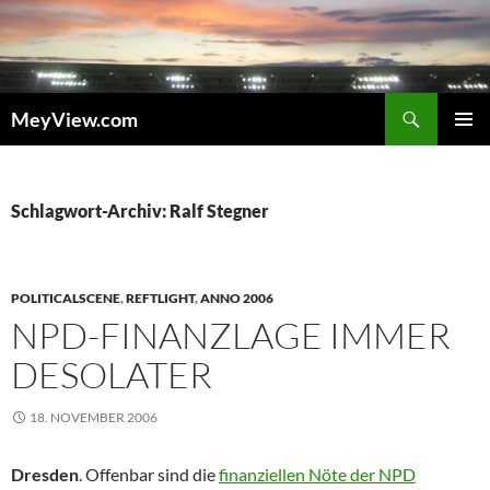
Zum
Inhalt
springen
Suchen
MeyView.com
PRIMÄR
MENÜ
Schlagwort-Archiv: Ralf Stegner
POLITICALSCENE
,
REFTLIGHT
,
ANNO 2006
NPD-FINANZLAGE IMMER
DESOLATER
18. NOVEMBER 2006
Dresden
. Offenbar sind die
finanziellen Nöte der NPD