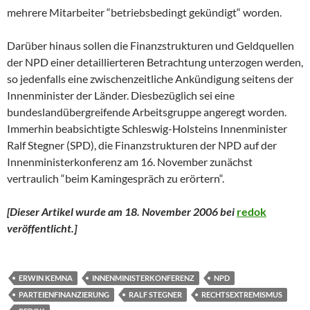
mehrere Mitarbeiter “betriebsbedingt gekündigt“ worden.
Darüber hinaus sollen die Finanzstrukturen und Geldquellen
der NPD einer detaillierteren Betrachtung unterzogen werden,
so jedenfalls eine zwischenzeitliche Ankündigung seitens der
Innenminister der Länder. Diesbezüglich sei eine
bundeslandübergreifende Arbeitsgruppe angeregt worden.
Immerhin beabsichtigte Schleswig-Holsteins Innenminister
Ralf Stegner (SPD), die Finanzstrukturen der NPD auf der
Innenministerkonferenz am 16. November zunächst
vertraulich “beim Kamingespräch zu erörtern“.
[Dieser Artikel wurde am 18. November 2006 bei
redok
veröffentlicht.
]
ERWIN KEMNA
INNENMINISTERKONFERENZ
NPD
PARTEIENFINANZIERUNG
RALF STEGNER
RECHTSEXTREMISMUS