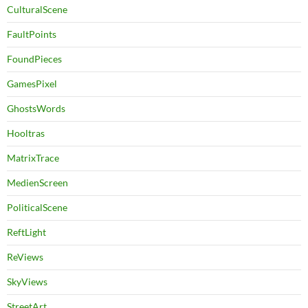
CulturalScene
FaultPoints
FoundPieces
GamesPixel
GhostsWords
Hooltras
MatrixTrace
MedienScreen
PoliticalScene
ReftLight
ReViews
SkyViews
StreetArt