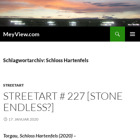
Zum
Inhalt
springen
Suchen
MeyView.com
PRIMÄR
MENÜ
Schlagwortarchiv: Schloss Hartenfels
STREETART
STREETART # 227 [STONE
ENDLESS?]
17. JANUAR 2020
Torgau, Schloss Hartenfels (2020) –