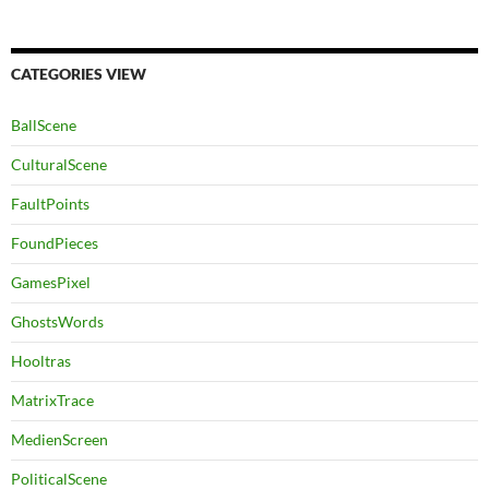
CATEGORIES VIEW
BallScene
CulturalScene
FaultPoints
FoundPieces
GamesPixel
GhostsWords
Hooltras
MatrixTrace
MedienScreen
PoliticalScene