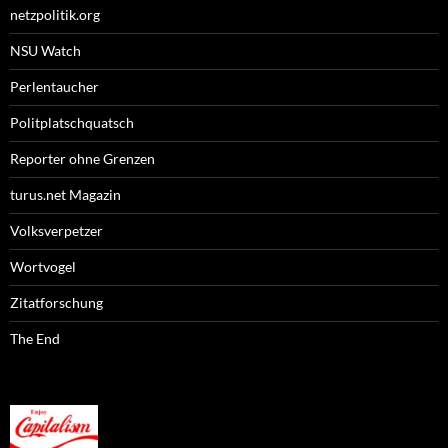
netzpolitik.org
NSU Watch
Perlentaucher
Politplatschquatsch
Reporter ohne Grenzen
turus.net Magazin
Volksverpetzer
Wortvogel
Zitatforschung
The End