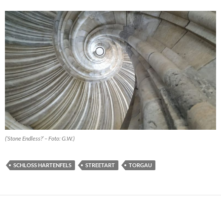
(’Stone Endless?’ – Foto: G.W.)
SCHLOSS HARTENFELS
STREETART
TORGAU