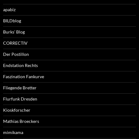
apabiz
BILDblog
Burks’ Blog
CORRECTIV
Der Postillon
Endstation Rechts
Faszination Fankurve
Fliegende Bretter
Flurfunk Dresden
Kioskforscher
Mathias Broeckers
mimikama