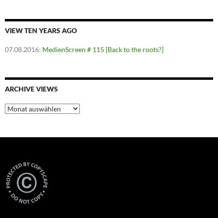
VIEW TEN YEARS AGO
07.08.2016
:
MedienScreen # 115 [Back to the roots?]
ARCHIVE VIEWS
Archive
Views