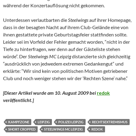
während der Konzertauflösung nicht gekommen.
Unterdessen verlautbarten die
Steelwings
auf ihrer Homepage,
dass in der besagten Nacht auf ihrem Club-Gelände eine von
ihnen gestattete private Geburtstagsfeier stattfinden sollte.
Leider sei im Vorfeld der Fehler gemacht worden, “nicht in der
Tiefe zu hinterfragen, wer denn auf der Gästeliste stehen
würde“. Der
Steelwings MC Leipzig
distanzierte sich gleichzeitig
“ausdrücklich von jedwedem extremen Gedankengut“ und
erklärte: “Wir sind kein von politischen Motiven getriebener
Club und noch weniger stehen wir der ’Rechten Szene’ nahe.“
[Dieser Artikel wurde am 10. August 2009 bei
redok
veröffentlicht.
]
KAMPFZONE
LEIPZIG
POLIZEI LEIPZIG
RECHTSEXTREMISMUS
SHORT CROPPED
STEELWINGS MC LEIPZIG
REDOK