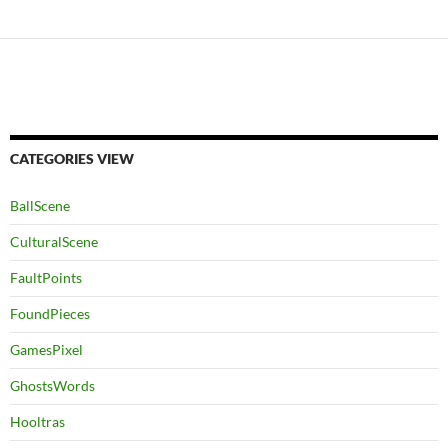
CATEGORIES VIEW
BallScene
CulturalScene
FaultPoints
FoundPieces
GamesPixel
GhostsWords
Hooltras