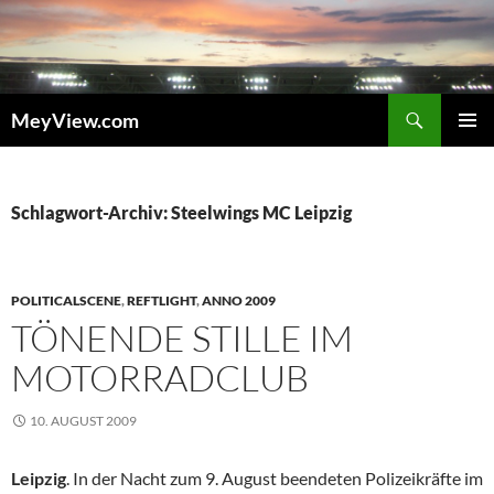
Zum
Inhalt
springen
Suchen
MeyView.com
PRIMÄR
MENÜ
Schlagwort-Archiv: Steelwings MC Leipzig
POLITICALSCENE
,
REFTLIGHT
,
ANNO 2009
TÖNENDE STILLE IM
MOTORRADCLUB
10. AUGUST 2009
Leipzig
. In der Nacht zum 9. August beendeten Polizeikräfte im