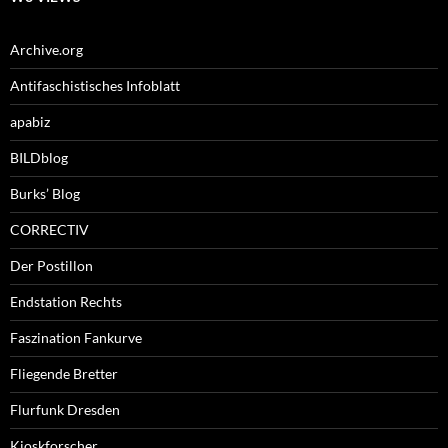
Archive.org
Antifaschistisches Infoblatt
apabiz
BILDblog
Burks’ Blog
CORRECTIV
Der Postillon
Endstation Rechts
Faszination Fankurve
Fliegende Bretter
Flurfunk Dresden
Kioskforscher