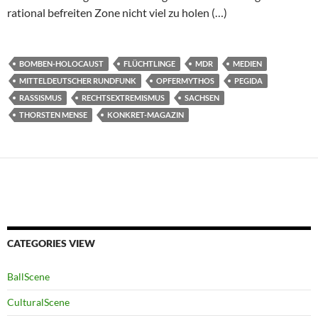
rational befreiten Zone nicht viel zu holen (…)
BOMBEN-HOLOCAUST
FLÜCHTLINGE
MDR
MEDIEN
MITTELDEUTSCHER RUNDFUNK
OPFERMYTHOS
PEGIDA
RASSISMUS
RECHTSEXTREMISMUS
SACHSEN
THORSTEN MENSE
KONKRET-MAGAZIN
CATEGORIES VIEW
BallScene
CulturalScene