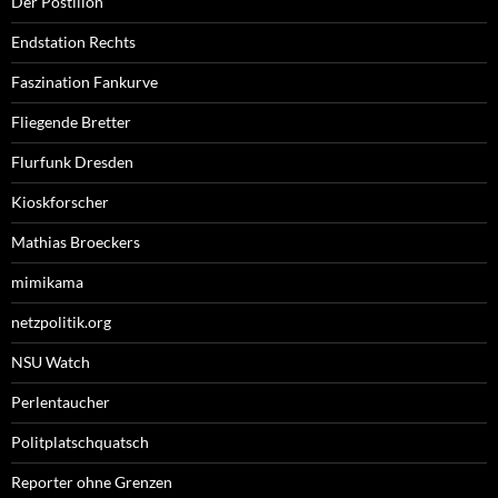
Der Postillon
Endstation Rechts
Faszination Fankurve
Fliegende Bretter
Flurfunk Dresden
Kioskforscher
Mathias Broeckers
mimikama
netzpolitik.org
NSU Watch
Perlentaucher
Politplatschquatsch
Reporter ohne Grenzen