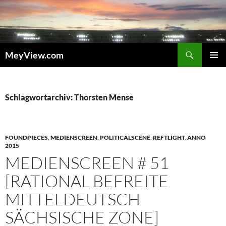
Zum
Inhalt
springen
Suchen
MeyView.com
PRIMÄR
MENÜ
Schlagwortarchiv: Thorsten Mense
FOUNDPIECES
,
MEDIENSCREEN
,
POLITICALSCENE
,
REFTLIGHT
,
ANNO
2015
MEDIENSCREEN # 51
[RATIONAL BEFREITE
MITTELDEUTSCH
SÄCHSISCHE ZONE]