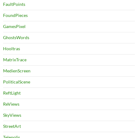
FaultPoints
FoundPieces
GamesPixel
GhostsWords
Hooltras
MatrixTrace
MedienScreen
PoliticalScene
ReftLight
ReViews
SkyViews
StreetArt
Telepolis