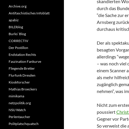
skandierten Wor
Archive.org
durch das Bunde
Antifaschistisches Infoblatt
“die Sache zur 
apabiz
Arnsberg zurückg
BILDblog
durchaus kritisc
Burks’ Blog
CORRECTIV
Der als spektak
Der Postillon
besagten Vorgan
Endstation Rechts
allerdings “weg
Faszination Fankurve
– was noch viel 
Fliegende Bretter
einem Scanner a
Flurfunk Dresden
als mehr hilfre
Kioskforscher
zugänglich gemac
Mathias Broeckers
nehmen“, was i
mimikama
netzpolitik.org
Nicht zum ersten 
NSU Watch
poussiert
Chris
Perlentaucher
Gegner vor Part
Politplatschquatsch
So verweist die