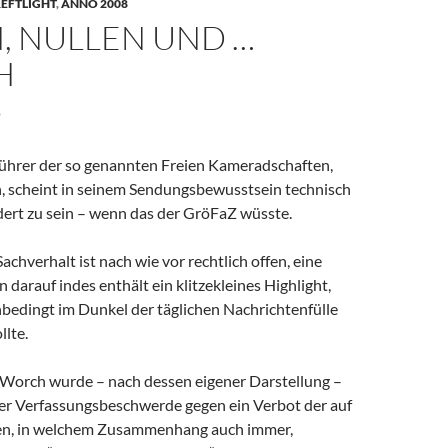
EFTLIGHT
,
ANNO 2008
, NULLEN UND …
H
8
Führer der so genannten Freien Kameradschaften,
, scheint in seinem Sendungsbewusstsein technisch
dert zu sein – wenn das der GröFaZ wüsste.
achverhalt ist nach wie vor rechtlich offen, eine
n darauf indes enthält ein klitzekleines Highlight,
nbedingt im Dunkel der täglichen Nachrichtenfülle
lte.
 Worch wurde – nach dessen eigener Darstellung –
iner Verfassungsbeschwerde gegen ein Verbot der auf
n, in welchem Zusammenhang auch immer,