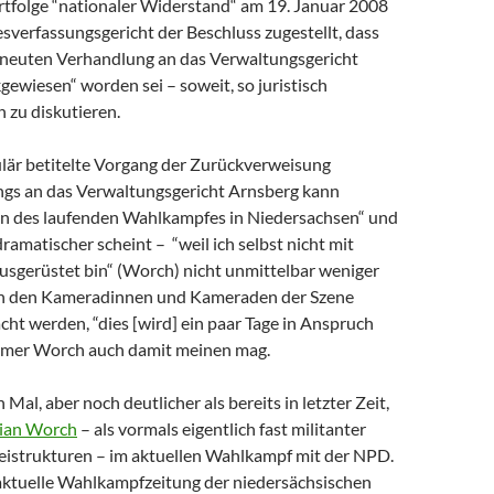
tfolge “nationaler Widerstand“ am 19. Januar 2008
sverfassungsgericht der Beschluss zugestellt, dass
erneuten Verhandlung an das Verwaltungsgericht
ewiesen“ worden sei – soweit, so juristisch
h zu diskutieren.
ulär betitelte Vorgang der Zurückverweisung
gs an das Verwaltungsgericht Arnsberg kann
en des laufenden Wahlkampfes in Niedersachsen“ und
dramatischer scheint – “weil ich selbst nicht mit
usgerüstet bin“ (Worch) nicht unmittelbar weniger
ich den Kameradinnen und Kameraden der Szene
ht werden, “dies [wird] ein paar Tage in Anspruch
mmer Worch auch damit meinen mag.
Mal, aber noch deutlicher als bereits in letzter Zeit,
tian Worch
– als vormals eigentlich fast militanter
eistrukturen – im aktuellen Wahlkampf mit der NPD.
 aktuelle Wahlkampfzeitung der niedersächsischen