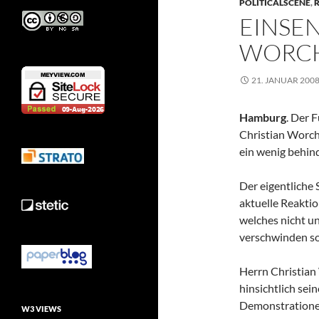
POLITICALSCENE
,
R
EINSEN
WORC
21. JANUAR 200
Hamburg
. Der 
Christian Worch
ein wenig behin
Der eigentliche S
aktuelle Reaktio
welches nicht u
verschwinden sol
Herrn Christian
hinsichtlich se
Demonstratione
W3 VIEWS