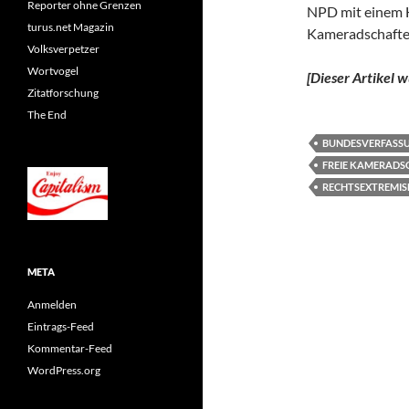
Reporter ohne Grenzen
NPD mit einem H
turus.net Magazin
Kameradschafte
Volksverpetzer
Wortvogel
[Dieser Artikel 
Zitatforschung
The End
BUNDESVERFASS
FREIE KAMERADS
RECHTSEXTREMI
META
Anmelden
Eintrags-Feed
Kommentar-Feed
WordPress.org