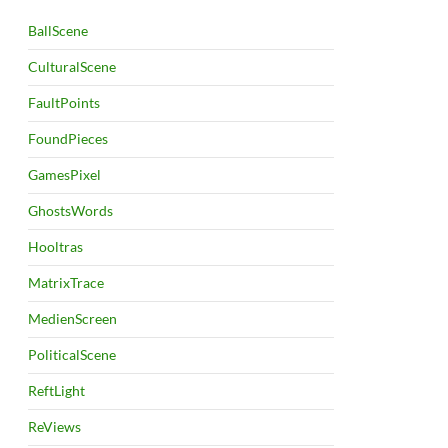
BallScene
CulturalScene
FaultPoints
FoundPieces
GamesPixel
GhostsWords
Hooltras
MatrixTrace
MedienScreen
PoliticalScene
ReftLight
ReViews