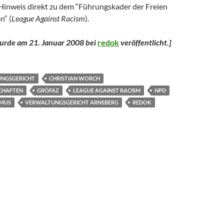
inweis direkt zu dem “Führungskader der Freien
n“ (
League Against Racism
).
wurde am 21. Januar 2008 bei
redok
veröffentlicht.
]
UNGSGERICHT
CHRISTIAN WORCH
CHAFTEN
GRÖFAZ
LEAGUE AGAINST RACISM
NPD
SMUS
VERWALTUNGSGERICHT ARNSBERG
REDOK