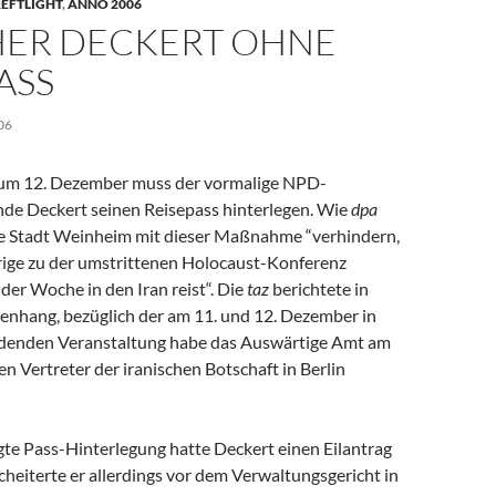
EFTLIGHT
,
ANNO 2006
ER DECKERT OHNE
ASS
06
 zum 12. Dezember muss der vormalige NPD-
de Deckert seinen Reisepass hinterlegen. Wie
dpa
 die Stadt Weinheim mit dieser Maßnahme “verhindern,
rige zu der umstrittenen Holocaust-Konferenz
r Woche in den Iran reist“. Die
taz
berichtete in
hang, bezüglich der am 11. und 12. Dezember in
ndenden Veranstaltung habe das Auswärtige Amt am
n Vertreter der iranischen Botschaft in Berlin
gte Pass-Hinterlegung hatte Deckert einen Eilantrag
scheiterte er allerdings vor dem Verwaltungsgericht in