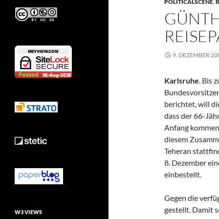
POLITICALSCENE
,
R
GÜNTH
REISEP
9. DEZEMBER 20
Karlsruhe
. Bis
Bundesvorsitzen
berichtet, will
dass der 66-Jäh
Anfang kommende
diesem Zusammen
Teheran stattfi
8. Dezember eine
einbestellt.
Gegen die verfü
gestellt. Damit 
W3 VIEWS