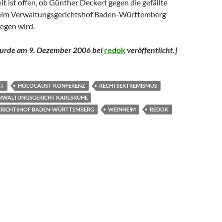
it ist offen, ob Günther Deckert gegen die gefällte
eim Verwaltungsgerichtshof Baden-Württemberg
egen wird.
 wurde am 9. Dezember 2006 bei
redok
veröffentlicht.
]
RT
HOLOCAUST-KONFERENZ
RECHTSEXTREMISMUS
RWALTUNGSGERICHT KARLSRUHE
RICHTSHOF BADEN-WÜRTTEMBERG
WEINHEIM
REDOK