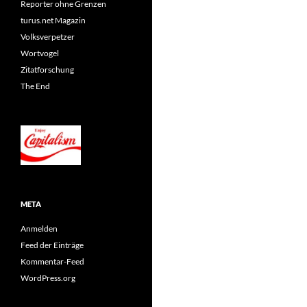
Reporter ohne Grenzen
turus.net Magazin
Volksverpetzer
Wortvogel
Zitatforschung
The End
META
Anmelden
Feed der Einträge
Kommentar-Feed
WordPress.org