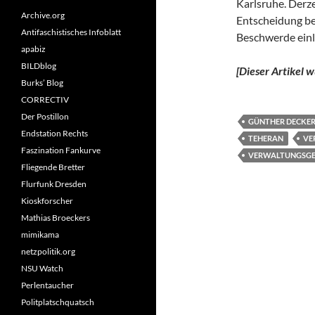
Karlsruhe. Derze
Archive.org
Entscheidung b
Antifaschistisches Infoblatt
Beschwerde einl
apabiz
BILDblog
[Dieser Artikel
Burks’ Blog
CORRECTIV
Der Postillon
GÜNTHER DECKE
Endstation Rechts
TEHERAN
VE
Faszination Fankurve
VERWALTUNGSGE
Fliegende Bretter
Flurfunk Dresden
Kioskforscher
Mathias Broeckers
mimikama
netzpolitik.org
NSU Watch
Perlentaucher
Politplatschquatsch