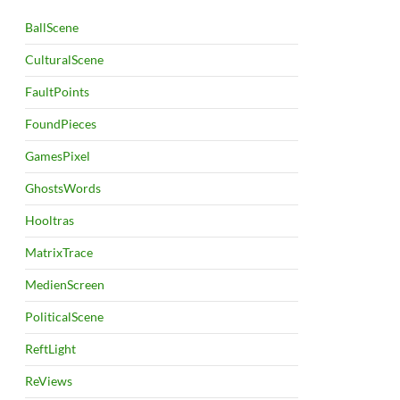
BallScene
CulturalScene
FaultPoints
FoundPieces
GamesPixel
GhostsWords
Hooltras
MatrixTrace
MedienScreen
PoliticalScene
ReftLight
ReViews