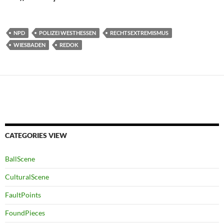
NPD
POLIZEI WESTHESSEN
RECHTSEXTREMISMUS
WIESBADEN
REDOK
CATEGORIES VIEW
BallScene
CulturalScene
FaultPoints
FoundPieces