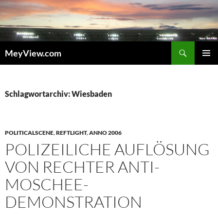
Zum
Inhalt
springen
Suchen
MeyView.com
PRIMÄR
MENÜ
Schlagwortarchiv: Wiesbaden
POLITICALSCENE
,
REFTLIGHT
,
ANNO 2006
POLIZEILICHE AUFLÖSUNG
VON RECHTER ANTI-
MOSCHEE-
DEMONSTRATION