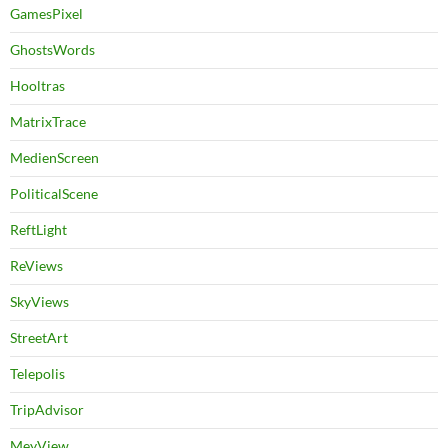
GamesPixel
GhostsWords
Hooltras
MatrixTrace
MedienScreen
PoliticalScene
ReftLight
ReViews
SkyViews
StreetArt
Telepolis
TripAdvisor
MeyView