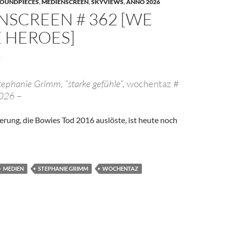
OUNDPIECES
,
MEDIENSCREEN
,
SKYVIEWS
,
ANNO 2026
NSCREEN # 362 [WE
 HEROES]
6
tephanie Grimm, “starke gefühle“,
wochentaz #
2026
–
erung, die Bowies Tod 2016 auslöste, ist heute noch
MEDIEN
STEPHANIE GRIMM
WOCHENTAZ