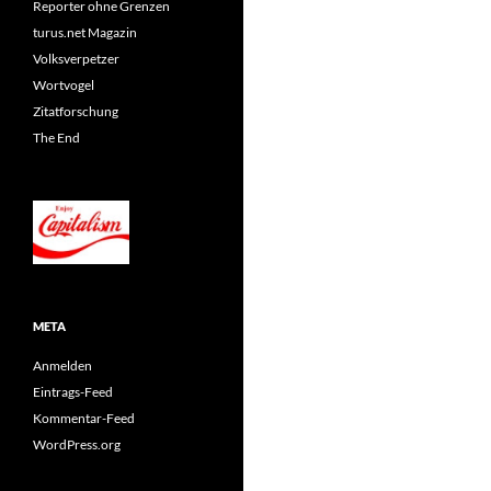
Reporter ohne Grenzen
turus.net Magazin
Volksverpetzer
Wortvogel
Zitatforschung
The End
META
Anmelden
Eintrags-Feed
Kommentar-Feed
WordPress.org