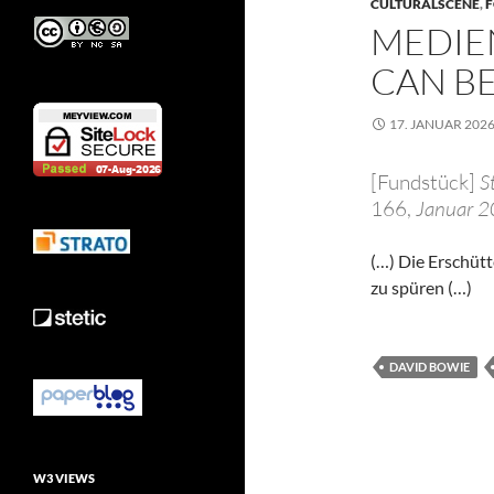
CULTURALSCENE
,
F
MEDIE
CAN BE
17. JANUAR 202
[Fundstück]
S
166,
Januar 
(…) Die Erschütt
zu spüren (…)
DAVID BOWIE
W3 VIEWS