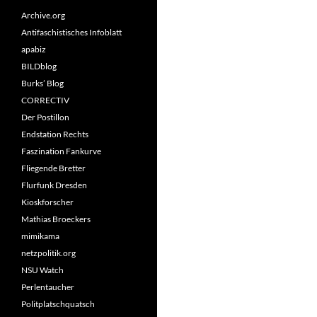
Archive.org
Antifaschistisches Infoblatt
apabiz
BILDblog
Burks’ Blog
CORRECTIV
Der Postillon
Endstation Rechts
Faszination Fankurve
Fliegende Bretter
Flurfunk Dresden
Kioskforscher
Mathias Broeckers
mimikama
netzpolitik.org
NSU Watch
Perlentaucher
Politplatschquatsch