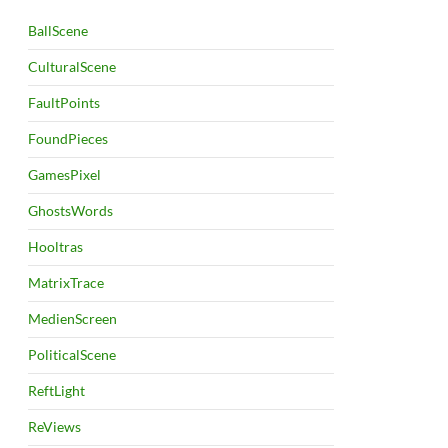
BallScene
CulturalScene
FaultPoints
FoundPieces
GamesPixel
GhostsWords
Hooltras
MatrixTrace
MedienScreen
PoliticalScene
ReftLight
ReViews