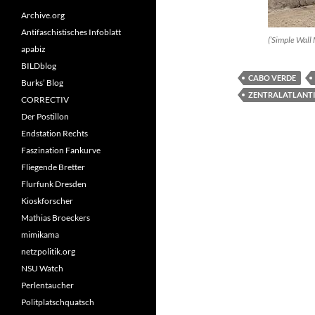
Archive.org
Antifaschistisches Infoblatt
(’Simple Wall 
apabiz
BILDblog
CABO VERDE
Burks’ Blog
ZENTRALATLANT
CORRECTIV
Der Postillon
Endstation Rechts
Faszination Fankurve
Fliegende Bretter
Flurfunk Dresden
Kioskforscher
Mathias Broeckers
mimikama
netzpolitik.org
NSU Watch
Perlentaucher
Politplatschquatsch