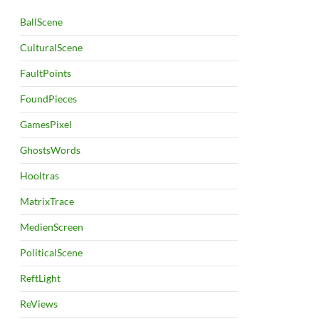
BallScene
CulturalScene
FaultPoints
FoundPieces
GamesPixel
GhostsWords
Hooltras
MatrixTrace
MedienScreen
PoliticalScene
ReftLight
ReViews