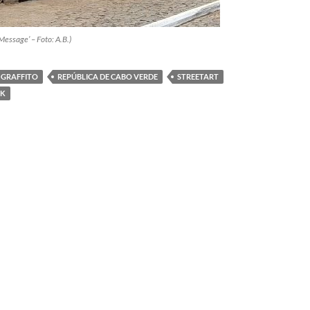
Message’ – Foto: A.B.)
GRAFFITO
REPÚBLICA DE CABO VERDE
STREETART
IK