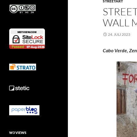
STREETART
STREET
WALL 
24. JULI 2023
Cabo Verde, Zent
W3 VIEWS