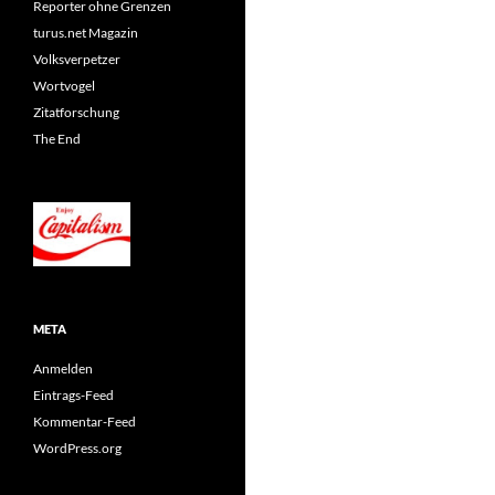
Reporter ohne Grenzen
turus.net Magazin
Volksverpetzer
Wortvogel
Zitatforschung
The End
META
Anmelden
Eintrags-Feed
Kommentar-Feed
WordPress.org