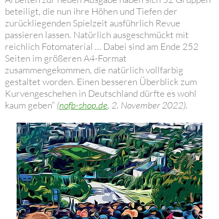
beteiligt, die nun ihre Höhen und Tiefen der
zurückliegenden Spielzeit ausführlich Revue
passieren lassen. Natürlich ausgeschmückt mit
reichlich Fotomaterial … Dabei sind am Ende 252
Seiten im größeren A4-Format
zusammengekommen, die natürlich vollfarbig
gestaltet worden. Einen besseren Überblick zum
Kurvengeschehen in Deutschland dürfte es wohl
kaum geben“
(
nofb-shop.de
, 2. November 2022)
.