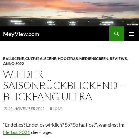
Zum
Inhalt
springen
Suchen
MeyView.com
PRIMÄR
MENÜ
BALLSCENE
,
CULTURALSCENE
,
HOOLTRAS
,
MEDIENSCREEN
,
REVIEWS
,
ANNO 2022
WIEDER
SAISONRÜCKBLICKEND –
BLICKFANG ULTRA
25. NOVEMBER 2022
[OM]
“Endet es? Endet es wirklich? So? So lautlos?“, war einst im
Herbst 2021
die Frage.