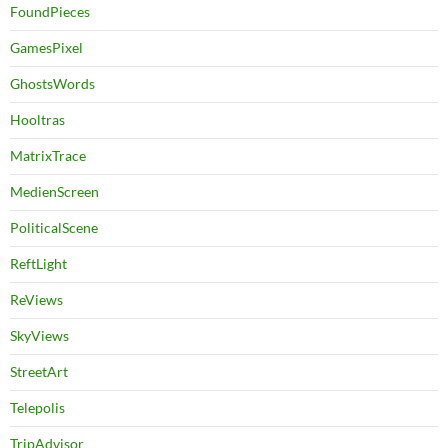
FoundPieces
GamesPixel
GhostsWords
Hooltras
MatrixTrace
MedienScreen
PoliticalScene
ReftLight
ReViews
SkyViews
StreetArt
Telepolis
TripAdvisor