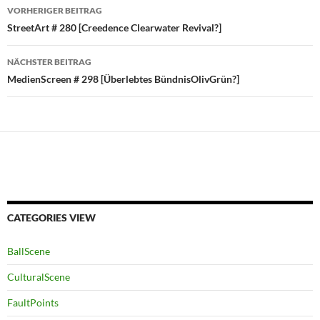
Beitragsnavigation
VORHERIGER BEITRAG
StreetArt # 280 [Creedence Clearwater Revival?]
NÄCHSTER BEITRAG
MedienScreen # 298 [Überlebtes BündnisOlivGrün?]
CATEGORIES VIEW
BallScene
CulturalScene
FaultPoints