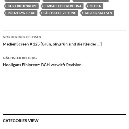
KURT BIEDENKOPF
LIMBACH-OBERFROHNA
MEDIEN
POLIZEI ZWICKAU
SÄCHSISCHE ZEITUNG
TAG DER SACHSEN
Beitragsnavigation
VORHERIGER BEITRAG
MedienScreen # 125 [Grün, olivgrün sind die Kleider …]
NÄCHSTER BEITRAG
Hooligans Elblorenz: BGH verwirft Revision
CATEGORIES VIEW