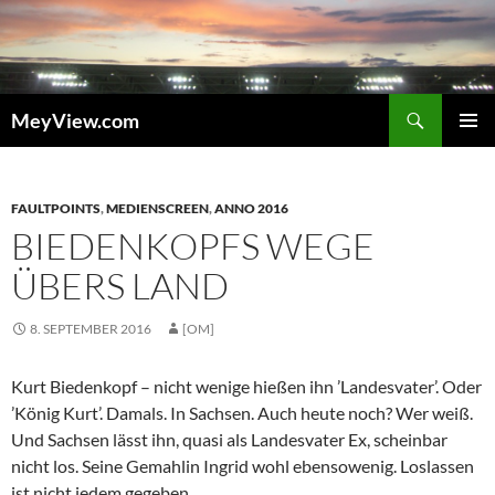
Zum
Inhalt
springen
Suchen
MeyView.com
PRIMÄR
MENÜ
FAULTPOINTS
,
MEDIENSCREEN
,
ANNO 2016
BIEDENKOPFS WEGE
ÜBERS LAND
8. SEPTEMBER 2016
[OM]
Kurt Biedenkopf – nicht wenige hießen ihn ’Landesvater’. Oder
’König Kurt’. Damals. In Sachsen. Auch heute noch? Wer weiß.
Und Sachsen lässt ihn, quasi als Landesvater Ex, scheinbar
nicht los. Seine Gemahlin Ingrid wohl ebensowenig. Loslassen
ist nicht jedem gegeben.