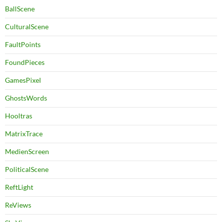
BallScene
CulturalScene
FaultPoints
FoundPieces
GamesPixel
GhostsWords
Hooltras
MatrixTrace
MedienScreen
PoliticalScene
ReftLight
ReViews