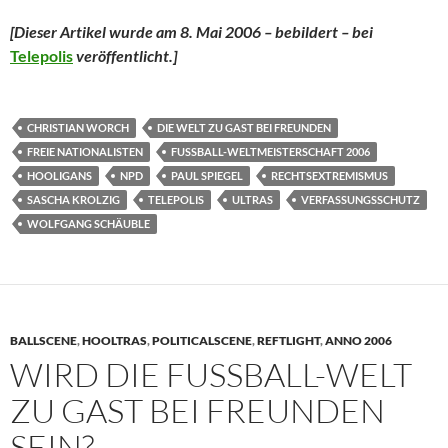
[Dieser Artikel wurde am 8. Mai 2006 – bebildert – bei
Telepolis
veröffentlicht.]
CHRISTIAN WORCH
DIE WELT ZU GAST BEI FREUNDEN
FREIE NATIONALISTEN
FUSSBALL-WELTMEISTERSCHAFT 2006
HOOLIGANS
NPD
PAUL SPIEGEL
RECHTSEXTREMISMUS
SASCHA KROLZIG
TELEPOLIS
ULTRAS
VERFASSUNGSSCHUTZ
WOLFGANG SCHÄUBLE
BALLSCENE
,
HOOLTRAS
,
POLITICALSCENE
,
REFTLIGHT
,
ANNO 2006
WIRD DIE FUSSBALL-WELT Z
U GAST BEI FREUNDEN S
EIN?