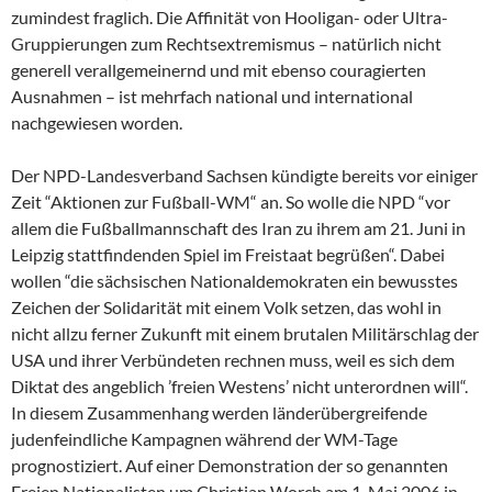
zumindest fraglich. Die Affinität von Hooligan- oder Ultra-
Gruppierungen zum Rechtsextremismus – natürlich nicht
generell verallgemeinernd und mit ebenso couragierten
Ausnahmen – ist mehrfach national und international
nachgewiesen worden.
Der NPD-Landesverband Sachsen kündigte bereits vor einiger
Zeit “Aktionen zur Fußball-WM“ an. So wolle die NPD “vor
allem die Fußballmannschaft des Iran zu ihrem am 21. Juni in
Leipzig stattfindenden Spiel im Freistaat begrüßen“. Dabei
wollen “die sächsischen Nationaldemokraten ein bewusstes
Zeichen der Solidarität mit einem Volk setzen, das wohl in
nicht allzu ferner Zukunft mit einem brutalen Militärschlag der
USA und ihrer Verbündeten rechnen muss, weil es sich dem
Diktat des angeblich ’freien Westens’ nicht unterordnen will“.
In diesem Zusammenhang werden länderübergreifende
judenfeindliche Kampagnen während der WM-Tage
prognostiziert. Auf einer Demonstration der so genannten
Freien Nationalisten um Christian Worch am 1. Mai 2006 in