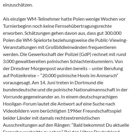
einzuschätzen.
Als einziger WM-Teilnehmer hatte Polen wenige Wochen vor
Turnierbeginn noch keine Fernsehübertragungsrechte
erworben. Schätzungen gehen davon aus, dass gut 300.000
Polen die WM-Spielorte beziehungsweise die Public-Viewing-
Veranstaltungen mit Großbildleinwänden frequentieren
werden. Die Gewerkschaft der Polizei (GdP) rechnet mit rund
3.000 gewaltbereiten polnischen Schlachtenbummlern. Von
der Dresdner Morgenpost wurden bereits – unter Berufung
auf Polizeikreise – “20.000 polnische Hools im Anmarsch“
vorausgesagt. Am 14. Juni treten in Dortmund die
bundesdeutsche und die polnische Nationalmannschaft in der
Vorrunde gegeneinander an. In einem deutschsprachigen
Hooligan-Forum lautet die Antwort auf eine Suche nach
Videobildern vom berüchtigten 1996er Freundschaftsspiel
beider Länder mit damals rechtsextremistischen
Ausschreitungen auf den Rängen: “Bald bekommst Du aktuelle
Fernsehausschnitte zu sehen.“ Bei den Ultras Deutschland