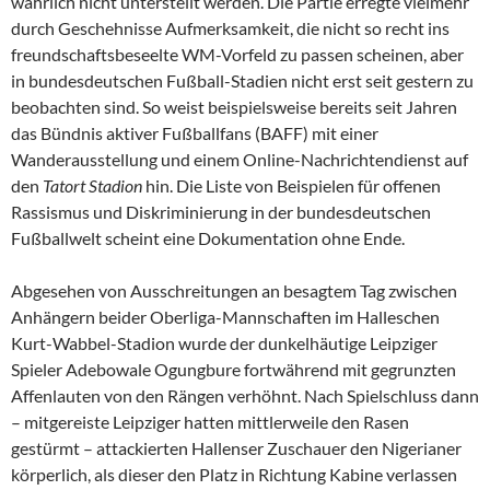
wahrlich nicht unterstellt werden. Die Partie erregte vielmehr
durch Geschehnisse Aufmerksamkeit, die nicht so recht ins
freundschaftsbeseelte WM-Vorfeld zu passen scheinen, aber
in bundesdeutschen Fußball-Stadien nicht erst seit gestern zu
beobachten sind. So weist beispielsweise bereits seit Jahren
das Bündnis aktiver Fußballfans (BAFF) mit einer
Wanderausstellung und einem Online-Nachrichtendienst auf
den
Tatort Stadion
hin. Die Liste von Beispielen für offenen
Rassismus und Diskriminierung in der bundesdeutschen
Fußballwelt scheint eine Dokumentation ohne Ende.
Abgesehen von Ausschreitungen an besagtem Tag zwischen
Anhängern beider Oberliga-Mannschaften im Halleschen
Kurt-Wabbel-Stadion wurde der dunkelhäutige Leipziger
Spieler Adebowale Ogungbure fortwährend mit gegrunzten
Affenlauten von den Rängen verhöhnt. Nach Spielschluss dann
– mitgereiste Leipziger hatten mittlerweile den Rasen
gestürmt – attackierten Hallenser Zuschauer den Nigerianer
körperlich, als dieser den Platz in Richtung Kabine verlassen