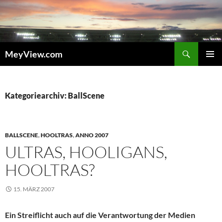
Zum
Inhalt
springen
Suchen
MeyView.com
PRIMÄR
MENÜ
Kategoriearchiv: BallScene
BALLSCENE
,
HOOLTRAS
,
ANNO 2007
ULTRAS, HOOLIGANS,
HOOLTRAS?
15. MÄRZ 2007
Ein Streiflicht auch auf die Verantwortung der Medien