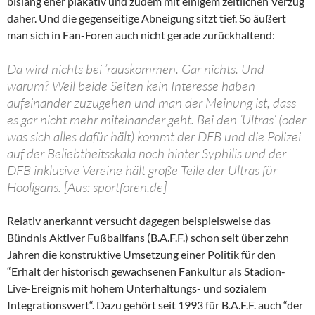
bislang eher plakativ und zudem mit einigem zeitlichen Verzug
daher. Und die gegenseitige Abneigung sitzt tief. So äußert
man sich in Fan-Foren auch nicht gerade zurückhaltend:
Da wird nichts bei ’rauskommen. Gar nichts. Und
warum? Weil beide Seiten kein Interesse haben
aufeinander zuzugehen und man der Meinung ist, dass
es gar nicht mehr miteinander geht. Bei den ’Ultras’ (oder
was sich alles dafür hält) kommt der DFB und die Polizei
auf der Beliebtheitsskala noch hinter Syphilis und der
DFB inklusive Vereine hält große Teile der Ultras für
Hooligans. [Aus: sportforen.de]
Relativ anerkannt versucht dagegen beispielsweise das
Bündnis Aktiver Fußballfans (B.A.F.F.) schon seit über zehn
Jahren die konstruktive Umsetzung einer Politik für den
“Erhalt der historisch gewachsenen Fankultur als Stadion-
Live-Ereignis mit hohem Unterhaltungs- und sozialem
Integrationswert“. Dazu gehört seit 1993 für B.A.F.F. auch “der